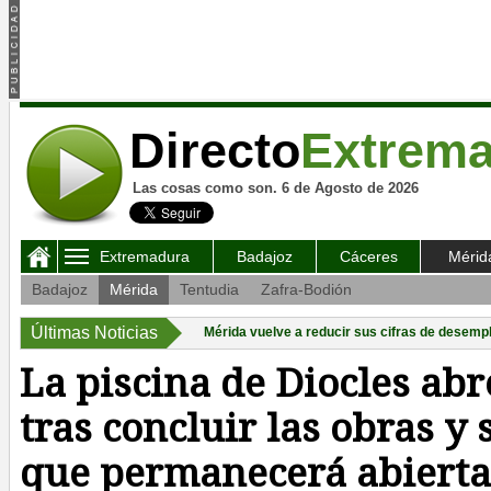
Directo
Extrem
Las cosas como son. 6 de Agosto de 2026
Extremadura
Badajoz
Cáceres
Mérid
Badajoz
Mérida
Tentudia
Zafra-Bodión
Últimas Noticias
Mérida vuelve a reducir sus cifras de desempl
La piscina de Diocles ab
tras concluir las obras y 
que permanecerá abierta 