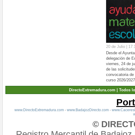
20 de Julio | 17:
Desde el Ayuntam
delegación de E
viernes, 24 de ju
de las solicitud
convocatoria de 
curso 2026/2027
DirectoExtremadura.com | Todos l
Por
www.DirectoExtremadura.com
-
www.BadajozDirecto.com
-
www.CaceresD
© DIREC
Registro Mercantil de Badajoz