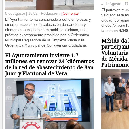
4 de Agosto | 17
El portavoz muni
5 de Agosto | 16:02 -
Redacción
|
Comentar
valorado este ma
El Ayuntamiento ha sancionado a ocho empresas y
ciudad, correspo
cinco entidades por la colocación de cartelería y
el que “el paro 
elementos publicitarios en mobiliario urbano, una
la cifra en
4.148
práctica expresamente prohibida por la Ordenanza
Mérida da l
Municipal Reguladora de la Limpieza Viaria y la
Ordenanza Municipal de Convivencia Ciudadana.
participan
Voluntaria
El Ayuntamiento invierte 1,7
de Mérida.
millones en renovar 24 kilómetros
Patrimoni
de la red de abastecimiento de San
Juan y Plantonal de Vera