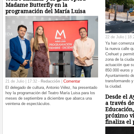
Madame Butterfly en la
programación del María Luisa
22 de Julio | 18:
Ya han comenzad
la nueva calle q
Crehuet y permit
zona de la ciud
actuación que s
850.000 euros y 
Ayuntamiento de
transformando y
21 de Julio | 17:32 -
Redacción
|
Comentar
la ciudad.
El delegado de cultura, Antonio Vélez, ha presentado
hoy la programación del Teatro María Luisa para los
Desde el A
meses de septiembre a diciembre que abarca una
a través de
veintena de espectáculos.
Educación,
próximo vi
finaliza el