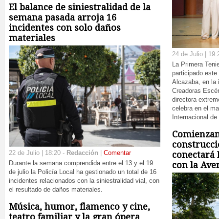
El balance de siniestralidad de la
semana pasada arroja 16
incidentes con solo daños
materiales
24 de Julio | 19:
La Primera Teni
participado este 
Alcazaba, en la 
Creadoras Escéni
directora extre
celebra en el ma
Internacional de
Comienzan 
construcci
22 de Julio | 18:20 -
Redacción
|
Comentar
conectará 
Durante la semana comprendida entre el 13 y el 19
con la Ave
de julio la Policía Local ha gestionado un total de 16
incidentes relacionados con la siniestralidad vial, con
el resultado de daños materiales.
Música, humor, flamenco y cine,
teatro familiar y la gran ópera