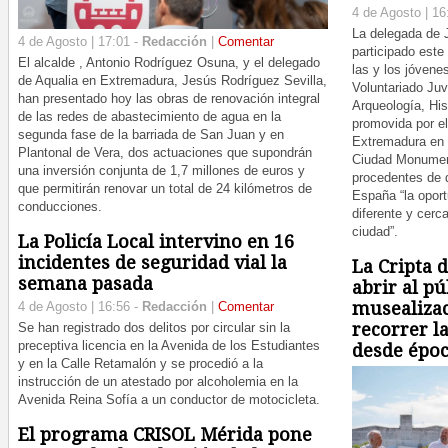
4 de Agosto | 16
La delegada de J
4 de Agosto | 17:01 -
Redacción
|
Comentar
participado este
El alcalde , Antonio Rodríguez Osuna, y el delegado
las y los jóvene
de Aqualia en Extremadura, Jesús Rodríguez Sevilla,
Voluntariado Juv
han presentado hoy las obras de renovación integral
Arqueología, Hist
de las redes de abastecimiento de agua en la
promovida por el
segunda fase de la barriada de San Juan y en
Extremadura en 
Plantonal de Vera, dos actuaciones que supondrán
Ciudad Monument
una inversión conjunta de 1,7 millones de euros y
procedentes de 
que permitirán renovar un total de 24 kilómetros de
España “la opor
conducciones.
diferente y cerca
ciudad”.
La Policía Local intervino en 16
incidentes de seguridad vial la
La Cripta d
semana pasada
abrir al p
musealiza
4 de Agosto | 16:56 -
Redacción
|
Comentar
recorrer l
Se han registrado dos delitos por circular sin la
preceptiva licencia en la Avenida de los Estudiantes
desde épo
y en la Calle Retamalón y se procedió a la
instrucción de un atestado por alcoholemia en la
Avenida Reina Sofía a un conductor de motocicleta.
El programa CRISOL Mérida pone