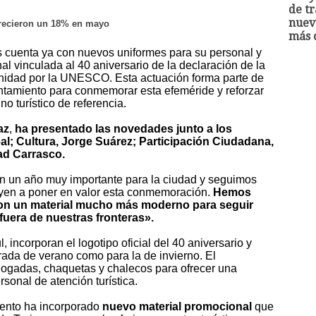
de tr
nuev
crecieron un 18% en mayo
más c
 cuenta ya con nuevos uniformes para su personal y
 vinculada al 40 aniversario de la declaración de la
idad por la UNESCO. Esta actuación forma parte de
untamiento para conmemorar esta efeméride y reforzar
o turístico de referencia.
az
,
ha presentado las novedades junto a los
al; Cultura, Jorge Suárez; Participación Ciudadana,
ad Carrasco.
 un año muy importante para la ciudad y seguimos
uyen a poner en valor esta conmemoración.
Hemos
on un material mucho más moderno para seguir
uera de nuestras fronteras».
l, incorporan el logotipo oficial del 40 aniversario y
rada de verano como para la de invierno. El
ogadas, chaquetas y chalecos para ofrecer una
onal de atención turística.
iento ha incorporado
nuevo material promocional
que