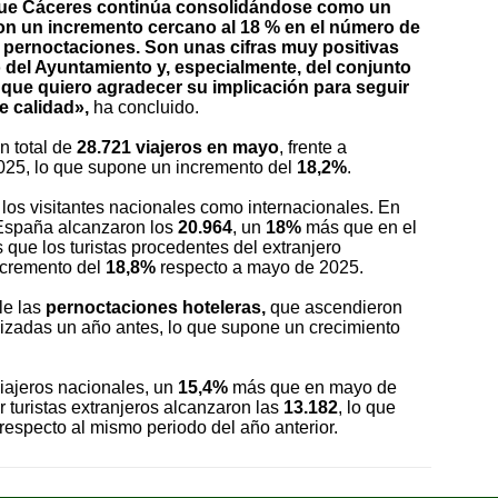
que Cáceres continúa consolidándose como un
 con un incremento cercano al 18 % en el número de
as pernoctaciones. Son unas cifras muy positivas
 del Ayuntamiento y, especialmente, del conjunto
al que quiero agradecer su implicación para seguir
e calidad»,
ha concluido.
n total de
28.721 viajeros en mayo
, frente a
025, lo que supone un incremento del
18,2%
.
e los visitantes nacionales como internacionales. En
n España alcanzaron los
20.964
, un
18%
más que en el
 que los turistas procedentes del extranjero
incremento del
18,8%
respecto a mayo de 2025.
le las
pernoctaciones hoteleras,
que ascendieron
izadas un año antes, lo que supone un crecimiento
iajeros nacionales, un
15,4%
más que en mayo de
r turistas extranjeros alcanzaron las
13.182
, lo que
respecto al mismo periodo del año anterior.