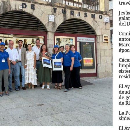
trav
Jesús
gala
del 
Comi
entor
Marc
époc
Cácer
limp
siste
resi
El A
deud
de go
de Rí
La Po
sinie
El A