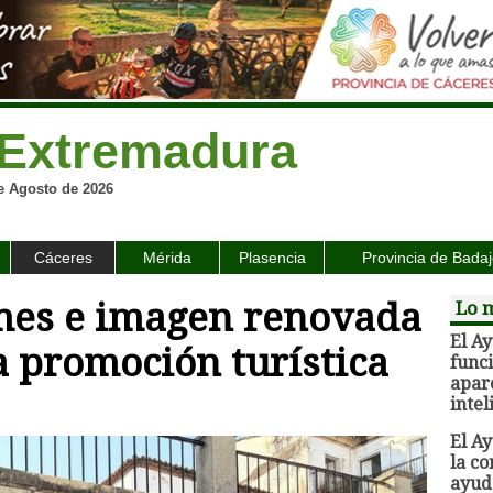
Extremadura
e Agosto de 2026
Cáceres
Mérida
Plasencia
Provincia de Bada
mes e imagen renovada
Lo m
El A
a promoción turística
func
apar
intel
El A
la co
ayuda