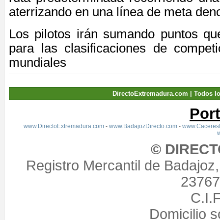
aterrizando en una línea de meta den
Los pilotos irán sumando puntos que
para las clasificaciones de compet
mundiales
DirectoExtremadura.com | Todos l
Por
www.DirectoExtremadura.com
-
www.BadajozDirecto.com
-
www.CaceresD
© DIREC
Registro Mercantil de Badajoz
23767,
C.I.
Domicilio 