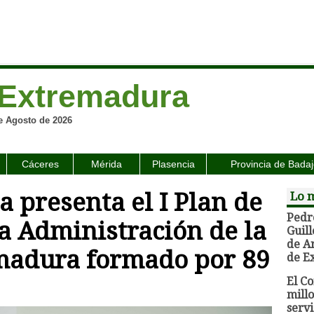
Extremadura
e Agosto de 2026
Cáceres
Mérida
Plasencia
Provincia de Bada
 presenta el I Plan de
Lo 
Pedr
a Administración de la
Guil
de A
madura formado por 89
de E
El C
millo
servi