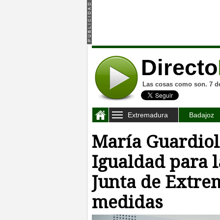
Directo
Las cosas como son. 7 d
Extremadura
Badajoz
María Guardiola
Igualdad para l
Junta de Extre
medidas