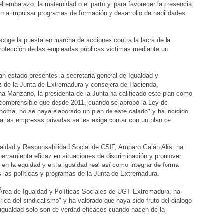
l embarazo, la maternidad o el parto y, para favorecer la presencia
an a impulsar programas de formación y desarrollo de habilidades
recoge la puesta en marcha de acciones contra la lacra de la
 protección de las empleadas públicas víctimas mediante un
an estado presentes la secretaria general de Igualdad y
oz de la Junta de Extremadura y consejera de Hacienda,
na Manzano, la presidenta de la Junta ha calificado este plan como
 comprensible que desde 2011, cuando se aprobó la Ley de
noma, no se haya elaborado un plan de este calado" y ha incidido
 las empresas privadas se les exige contar con un plan de
gualdad y Responsabilidad Social de CSIF, Amparo Galán Alís, ha
herramienta eficaz en situaciones de discriminación y promover
 en la equidad y en la igualdad real así como integrar de forma
s las políticas y programas de la Junta de Extremadura.
Área de Igualdad y Políticas Sociales de UGT Extremadura, ha
ica del sindicalismo" y ha valorado que haya sido fruto del diálogo
de igualdad solo son de verdad eficaces cuando nacen de la