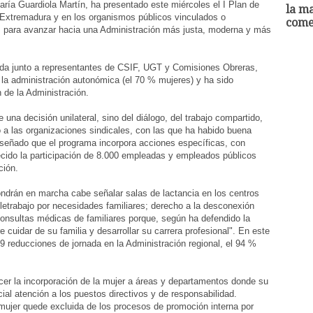
ría Guardiola Martín, ha presentado este miércoles el I Plan de
la ma
e Extremadura y en los organismos públicos vinculados o
comed
s para avanzar hacia una Administración más justa, moderna y más
ida junto a representantes de CSIF, UGT y Comisiones Obreras,
la administración autonómica (el 70 % mujeres) y ha sido
de la Administración.
una decisión unilateral, sino del diálogo, del trabajo compartido,
 a las organizaciones sindicales, con las que ha habido buena
eseñado que el programa incorpora acciones específicas, con
ecido la participación de 8.000 empleadas y empleados públicos
ción.
drán en marcha cabe señalar salas de lactancia en los centros
eletrabajo por necesidades familiares; derecho a la desconexión
 consultas médicas de familiares porque, según ha defendido la
re cuidar de su familia y desarrollar su carrera profesional". En este
29 reducciones de jornada en la Administración regional, el 94 %
er la incorporación de la mujer a áreas y departamentos donde su
ial atención a los puestos directivos y de responsabilidad.
mujer quede excluida de los procesos de promoción interna por