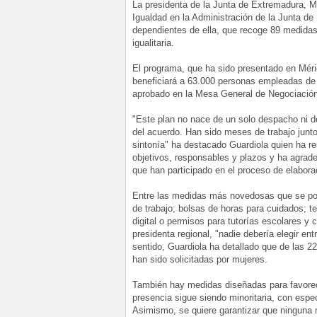
La presidenta de la Junta de Extremadura, Ma
Igualdad en la Administración de la Junta d
dependientes de ella, que recoge 89 medida
igualitaria.
El programa, que ha sido presentado en Mér
beneficiará a 63.000 personas empleadas de 
aprobado en la Mesa General de Negociación 
"Este plan no nace de un solo despacho ni de 
del acuerdo. Han sido meses de trabajo junto
sintonía" ha destacado Guardiola quien ha r
objetivos, responsables y plazos y ha agrad
que han participado en el proceso de elabora
Entre las medidas más novedosas que se pon
de trabajo; bolsas de horas para cuidados; t
digital o permisos para tutorías escolares y
presidenta regional, "nadie debería elegir ent
sentido, Guardiola ha detallado que de las 2
han sido solicitadas por mujeres.
También hay medidas diseñadas para favorec
presencia sigue siendo minoritaria, con espec
Asimismo, se quiere garantizar que ninguna 