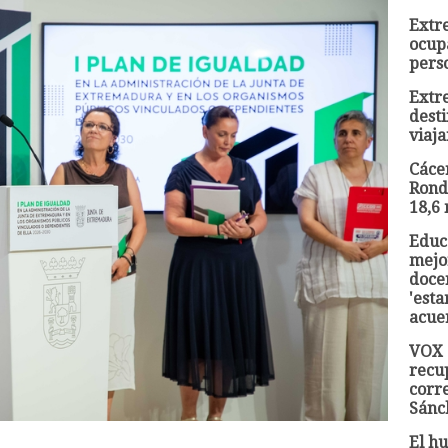
Extr
ocup
pers
Extr
dest
viaja
Cácer
Rond
18,6 
Educ
mejor
docen
'esta
acue
VOX 
recu
corr
Sánc
El hu