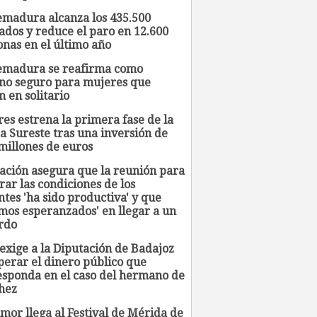
emadura alcanza los 435.500
ados y reduce el paro en 12.600
onas en el último año
emadura se reafirma como
ino seguro para mujeres que
n en solitario
es estrena la primera fase de la
a Sureste tras una inversión de
millones de euros
ación asegura que la reunión para
ar las condiciones de los
tes 'ha sido productiva' y que
mos esperanzados' en llegar a un
rdo
exige a la Diputación de Badajoz
perar el dinero público que
esponda en el caso del hermano de
hez
mor llega al Festival de Mérida de