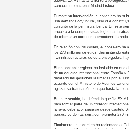
autovía EX-A1 hasta la frontera portuguesa, u
corredor internacional Madrid-Lisboa.
Durante su intervención, el consejero ha sub
una demanda coyuntural, sino que constituye
conjunto de la península ibérica. En este se
impulso a la competitividad logística, la atra
de reforzar un corredor internacional llamad
En relación con los costes, el consejero ha 
los 270 millones de euros, desmintiendo estim
"En infraestructuras de esta envergadura hay
El responsable regional ha insistido en que 
de un acuerdo internacional entre España y P
detallado las gestiones realizadas por la Jun
acuerdo con el Ministerio de Asuntos Exteri
agilizar su tramitación, sin que hasta la fec
En este sentido, ha defendido que "la EX-A1
para formar parte de un corredor internacion
la raya, debe acompasarse desde Castelo Bra
países. Lo demás sería comprometer 270 mill
Finalmente, el consejero ha reclamado al Go