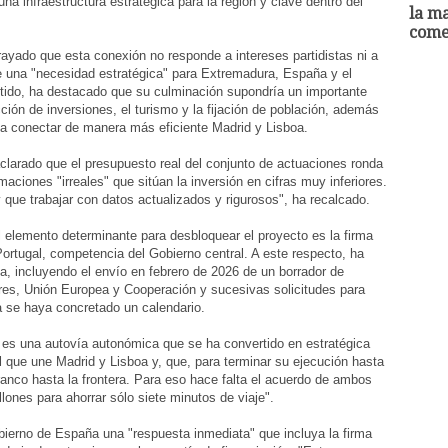
na infraestructura estratégica para la región y clave dentro del
la ma
comed
rayado que esta conexión no responde a intereses partidistas ni a
 una "necesidad estratégica" para Extremadura, España y el
ntido, ha destacado que su culminación supondría un importante
cción de inversiones, el turismo y la fijación de población, además
o a conectar de manera más eficiente Madrid y Lisboa.
aclarado que el presupuesto real del conjunto de actuaciones ronda
aciones "irreales" que sitúan la inversión en cifras muy inferiores.
 que trabajar con datos actualizados y rigurosos", ha recalcado.
el elemento determinante para desbloquear el proyecto es la firma
ortugal, competencia del Gobierno central. A este respecto, ha
ta, incluyendo el envío en febrero de 2026 de un borrador de
ores, Unión Europea y Cooperación y sucesivas solicitudes para
ha se haya concretado un calendario.
 es una autovía autonómica que se ha convertido en estratégica
al que une Madrid y Lisboa y, que, para terminar su ejecución hasta
nco hasta la frontera. Para eso hace falta el acuerdo de ambos
ones para ahorrar sólo siete minutos de viaje".
bierno de España una "respuesta inmediata" que incluya la firma