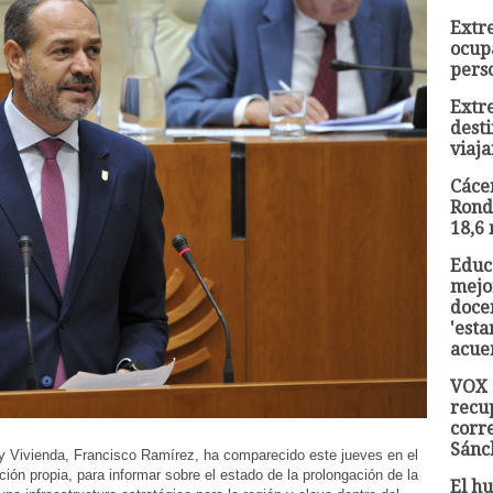
Extr
ocup
pers
Extr
dest
viaja
Cácer
Rond
18,6 
Educ
mejor
docen
'esta
acue
VOX 
recu
corr
Sánc
e y Vivienda, Francisco Ramírez, ha comparecido este jueves en el
ión propia, para informar sobre el estado de la prolongación de la
El hu