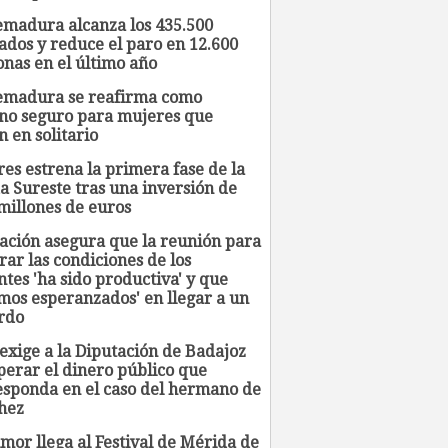
emadura alcanza los 435.500
ados y reduce el paro en 12.600
onas en el último año
emadura se reafirma como
ino seguro para mujeres que
n en solitario
es estrena la primera fase de la
a Sureste tras una inversión de
millones de euros
ación asegura que la reunión para
ar las condiciones de los
tes 'ha sido productiva' y que
mos esperanzados' en llegar a un
rdo
exige a la Diputación de Badajoz
perar el dinero público que
esponda en el caso del hermano de
hez
mor llega al Festival de Mérida de