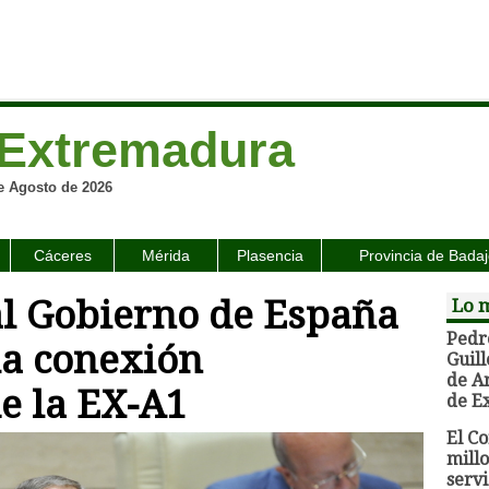
Extremadura
e Agosto de 2026
Cáceres
Mérida
Plasencia
Provincia de Bada
al Gobierno de España
Lo 
Pedr
la conexión
Guil
de A
e la EX-A1
de E
El C
millo
servi