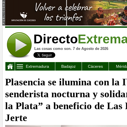
Directo
Extrem
Las cosas como son. 7 de Agosto de 2026
Extremadura
Badajoz
Cáceres
Mérid
Plasencia se ilumina con la 
senderista nocturna y solid
la Plata” a beneficio de Las
Jerte