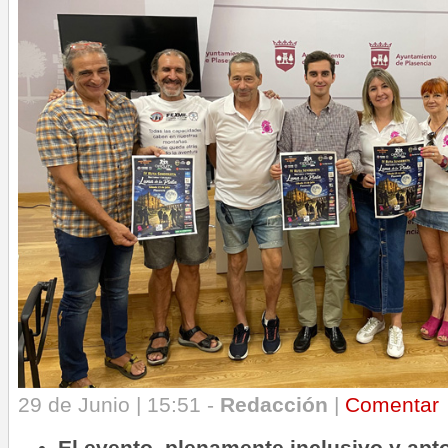
29 de Junio | 15:51 -
Redacción
|
Comentar
El evento, plenamente inclusivo y apt