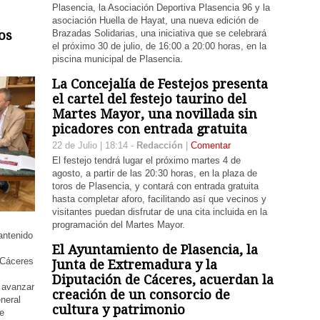
Plasencia, la Asociación Deportiva Plasencia 96 y la
asociación Huella de Hayat, una nueva edición de
Brazadas Solidarias, una iniciativa que se celebrará
os
el próximo 30 de julio, de 16:00 a 20:00 horas, en la
piscina municipal de Plasencia.
La Concejalía de Festejos presenta
el cartel del festejo taurino del
Martes Mayor, una novillada sin
picadores con entrada gratuita
22 de Julio | 18:14 -
Redacción
|
Comentar
El festejo tendrá lugar el próximo martes 4 de
agosto, a partir de las 20:30 horas, en la plaza de
toros de Plasencia, y contará con entrada gratuita
hasta completar aforo, facilitando así que vecinos y
visitantes puedan disfrutar de una cita incluida en la
programación del Martes Mayor.
antenido
El Ayuntamiento de Plasencia, la
 Cáceres
Junta de Extremadura y la
Diputación de Cáceres, acuerdan la
y avanzar
creación de un consorcio de
neral
cultura y patrimonio
e