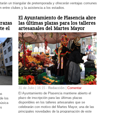
tarán un triangular de pretemporada y ofrecerán ventajas comunes
 entre clubes y la asistencia a los estadios.
El Ayuntamiento de Plasencia abre
rrazas
las últimas plazas para los talleres
te el
artesanales del Martes Mayor
31 de Julio | 16:15 -
Redacción
|
Comentar
El Ayuntamiento de Plasencia mantiene abierto el
as
plazo de inscripción para las últimas plazas
de los
disponibles en los talleres artesanales que se
música
celebrarán con motivo del Martes Mayor, una de las
es
principales novedades de la programación de este