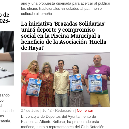
año y una propuesta diseñada para acercar al público
a
los oficios tradicionales vinculados al patrimonio
cultural extremeño.
o de
025-
La iniciativa 'Brazadas Solidarias'
unirá deporte y compromiso
social en la Piscina Municipal a
beneficio de la Asociación 'Huella
de Hayat'
nzando
ico
El
27 de Julio | 16:42 -
Redacción
|
Comentar
sional de
tos
El concejal de Deportes del Ayuntamiento de
atoria.
Plasencia, Alberto Belloso, ha presentado esta
mañana, junto a representantes del Club Natación