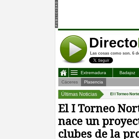
Directo
Las cosas como son. 6 d
Extremadura
Badajoz
Cáceres
Plasencia
Últimas Noticias
El I Torneo Nort
El I Torneo No
nace un proyect
clubes de la pr