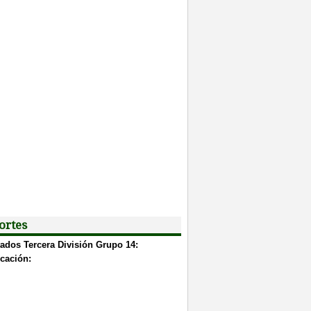
ortes
ados Tercera División Grupo 14:
icación: