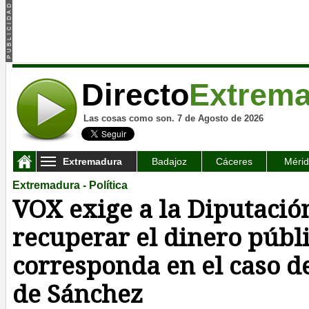
Directo
Extrem
Las cosas como son. 7 de Agosto de 2026
Extremadura
Badajoz
Cáceres
Méri
Extremadura - Política
VOX exige a la Diputació
recuperar el dinero públ
corresponda en el caso 
de Sánchez