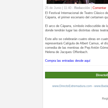
25 de Junio | 11:40 -
Redacción
|
Comentar
El Festival Internacional de Teatro Clásico 
Cáparra, el primer escenario del certamen que
El arco de Cáparra, símbolo indiscutible de l
donde tendrán lugar las distintas obras teatra
Este año se celebrarán cuatro obras en cuatr
representará Calígula de Albert Camus, el dí
comedia de las mentiras de Pep Antón Gómex 
Helena de Jacques Offenbach.
Compra las entradas desde aquí
Directo
www.DirectoExtremadura.com
-
www.Badaj
Regi