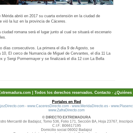
de Mérida abrió en 2017 su cuarta extensión en la ciudad de
 vió la luz en la provincia de Cáceres.
a ciudad romana será el lugar junto al cual se situará el escenario
les.
o días consecutivos. La primera el día 9 de Agosto, se
a 10, El cerco de Numancia de Miguel de Cervantes, el día 11 La
y Sergi Pormermayer y se finalizará el día 12 con La Bella
Extremadura.com | Todos los derechos reservados.
Contacto
-
¿Quiénes
Portales en Red
ozDirecto.com
-
www.CaceresDirecto.com
-
www.MeridaDirecto.es
-
www.Plasenci
www.ZafraDirecto.com
© DIRECTO EXTREMADURA
stro Mercantil de Badajoz, Tomo 536, Folio 171, Sección BA, Hoja 23767, Inscripci
C.I.F.: B06617195
Domicilio social 06002 Badajoz