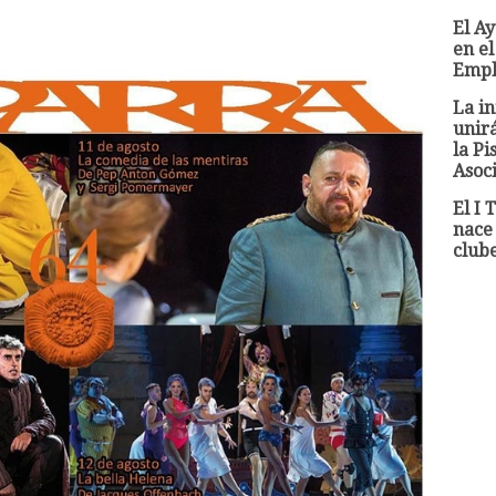
El A
en el
Empl
La in
unir
la Pi
Asoci
El I
nace
clube