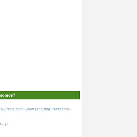
 somos?
aDirecto.com
-
www.TentudiaDirecto.com
-
ón 1ª