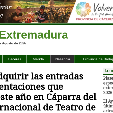
Extremadura
e Agosto de 2026
Cáceres
Mérida
Plasencia
Provincia de Bada
Lo m
quirir las entradas
Plas
espec
sentaciones que
exte
2026
ste año en Cáparra del
El A
ernacional de Teatro de
últim
arte