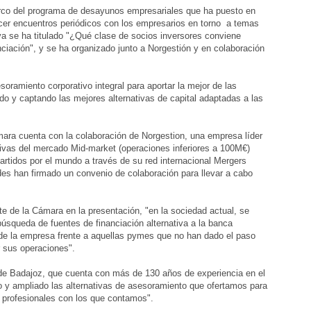
el programa de desayunos empresariales que ha puesto en
cer encuentros periódicos con los empresarios en torno a temas
iva se ha titulado "¿Qué clase de socios inversores conviene
ciación", y se ha organizado junto a Norgestión y en colaboración
o corporativo integral para aportar la mejor de las
do y captando las mejores alternativas de capital adaptadas a las
 cuenta con la colaboración de Norgestion, una empresa líder
ivas del mercado Mid-market (operaciones inferiores a 100M€)
rtidos por el mundo a través de su red internacional Mergers
s han firmado un convenio de colaboración para llevar a cabo
 la Cámara en la presentación, "en la sociedad actual, se
úsqueda de fuentes de financiación alternativa a la banca
d de la empresa frente a aquellas pymes que no han dado el paso
r sus operaciones".
adajoz, que cuenta con más de 130 años de experiencia en el
 y ampliado las alternativas de asesoramiento que ofertamos para
 profesionales con los que contamos".