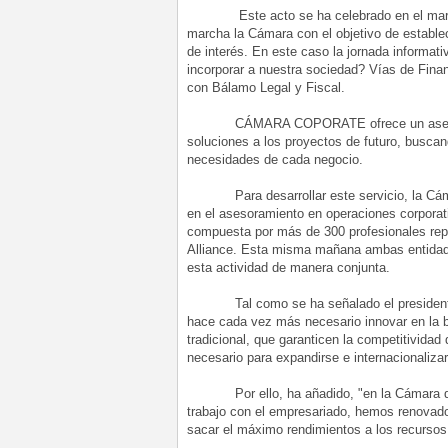
Este acto se ha celebrado en el marco d
marcha la Cámara con el objetivo de estable
de interés. En este caso la jornada informat
incorporar a nuestra sociedad? Vías de Finan
con Bálamo Legal y Fiscal.
CÁMARA COPORATE ofrece un asesoramient
soluciones a los proyectos de futuro, buscan
necesidades de cada negocio.
Para desarrollar este servicio, la Cámara
en el asesoramiento en operaciones corporat
compuesta por más de 300 profesionales repa
Alliance. Esta misma mañana ambas entidade
esta actividad de manera conjunta.
Tal como se ha señalado el presidente de
hace cada vez más necesario innovar en la b
tradicional, que garanticen la competitivida
necesario para expandirse e internacionaliza
Por ello, ha añadido, "en la Cámara de B
trabajo con el empresariado, hemos renovado
sacar el máximo rendimientos a los recursos