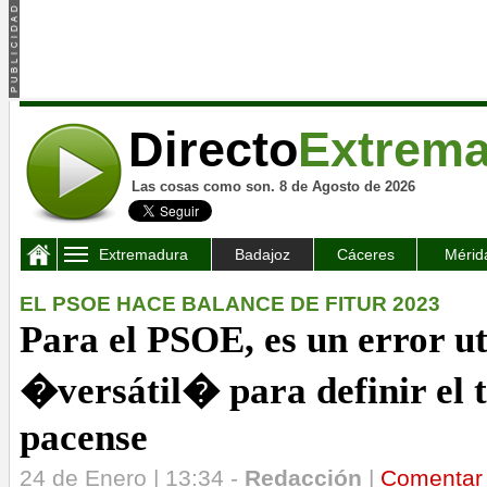
Directo
Extrem
Las cosas como son. 8 de Agosto de 2026
Extremadura
Badajoz
Cáceres
Mérid
EL PSOE HACE BALANCE DE FITUR 2023
Para el PSOE, es un error ut
�versátil� para definir el 
pacense
24 de Enero | 13:34 -
Redacción
|
Comentar