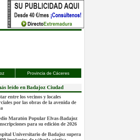
joz
Provincia de Cáceres
ás leído en Badajoz Ciudad
ar entre los vecinos y locales
ciales por las obras de la avenida de
va
dio Maratón Popular Elvas-Badajoz
inscripciones para su edición de 2026
spital Universitario de Badajoz supera
.000 implantes de válvula aórtica