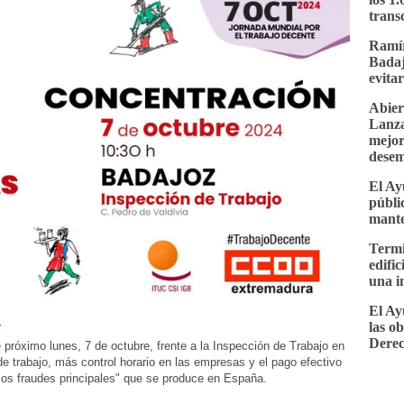
trans
Ramír
Badaj
evita
Abier
Lanza
mejor
desem
El Ay
públi
mante
Termi
edifi
una i
El Ay
las o
r
Dere
óximo lunes, 7 de octubre, frente a la Inspección de Trabajo en
de trabajo, más control horario en las empresas y el pago efectivo
 los fraudes principales" que se produce en España.