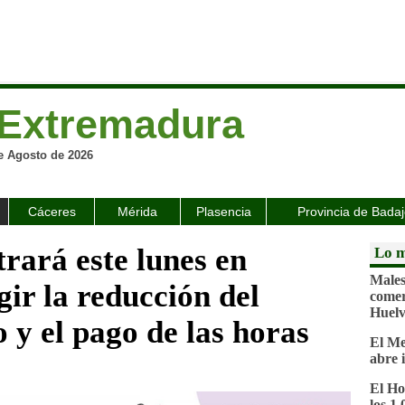
Extremadura
e Agosto de 2026
Cáceres
Mérida
Plasencia
Provincia de Bada
ará este lunes en
Lo m
Malest
ir la reducción del
comer
Huel
 y el pago de las horas
El Me
abre 
El Ho
los 1