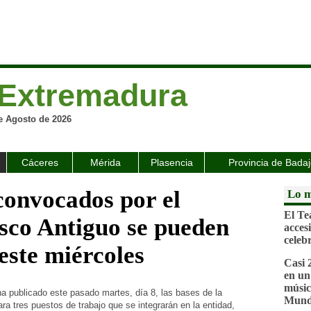
Extremadura
e Agosto de 2026
Cáceres
Mérida
Plasencia
Provincia de Bada
convocados por el
Lo m
El Te
sco Antiguo se pueden
acces
celeb
 este miércoles
Casi 
en un
músic
a publicado este pasado martes, día 8, las bases de la
Mund
ra tres puestos de trabajo que se integrarán en la entidad,