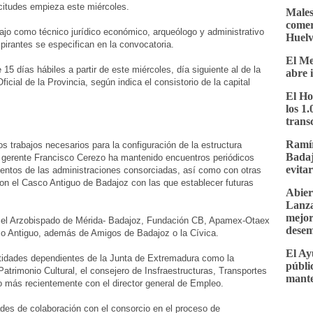
icitudes empieza este miércoles.
Malest
comer
bajo como técnico jurídico económico, arqueólogo y administrativo
Huel
pirantes se especifican en la convocatoria.
El Me
15 días hábiles a partir de este miércoles, día siguiente al de la
abre 
ficial de la Provincia, según indica el consistorio de la capital
El Ho
los 1
trans
Ramír
s trabajos necesarios para la configuración de la estructura
Badaj
el gerente Francisco Cerezo ha mantenido encuentros periódicos
evita
entos de las administraciones consorciadas, así como con otras
con el Casco Antiguo de Badajoz con las que establecer futuras
Abier
Lanza
mejor
, el Arzobispado de Mérida- Badajoz, Fundación CB, Apamex-Otaex
desem
co Antiguo, además de Amigos de Badajoz o la Cívica.
El Ay
idades dependientes de la Junta de Extremadura como la
públi
Patrimonio Cultural, el consejero de Insfraestructuras, Transportes
mante
, o más recientemente con el director general de Empleo.
dades de colaboración con el consorcio en el proceso de