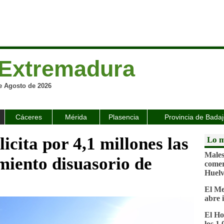
Extremadura
e Agosto de 2026
Cáceres
Mérida
Plasencia
Provincia de Bada
icita por 4,1 millones las
Lo m
Malest
miento disuasorio de
comer
Huel
El Me
abre 
El Ho
los 1