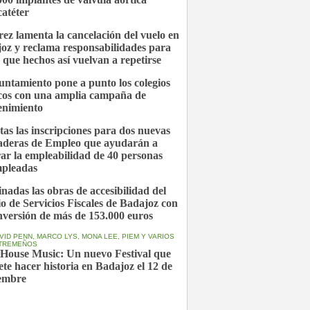
catéter
ez lamenta la cancelación del vuelo en
oz y reclama responsabilidades para
r que hechos así vuelvan a repetirse
untamiento pone a punto los colegios
cos con una amplia campaña de
nimiento
tas las inscripciones para dos nuevas
deras de Empleo que ayudarán a
ar la empleabilidad de 40 personas
pleadas
nadas las obras de accesibilidad del
cio de Servicios Fiscales de Badajoz con
nversión de más de 153.000 euros
VID PENN, MARCO LYS, MONA LEE, PIEM Y VARIOS
XTREMEÑOS
 House Music: Un nuevo Festival que
te hacer historia en Badajoz el 12 de
embre