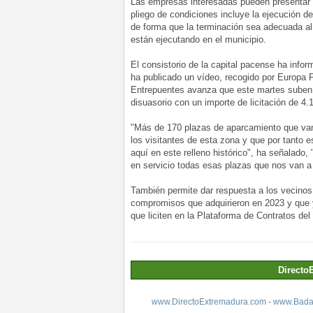
Las empresas interesadas pueden presentar s
pliego de condiciones incluye la ejecución d
de forma que la terminación sea adecuada al
están ejecutando en el municipio.
El consistorio de la capital pacense ha infor
ha publicado un vídeo, recogido por Europa P
Entrepuentes avanza que este martes suben 
disuasorio con un importe de licitación de 4.
"Más de 170 plazas de aparcamiento que van
los visitantes de esta zona y que por tanto
aquí en este relleno histórico", ha señalado,
en servicio todas esas plazas que nos van a 
También permite dar respuesta a los vecinos 
compromisos que adquirieron en 2023 y que y
que liciten en la Plataforma de Contratos del
Directo
www.DirectoExtremadura.com
-
www.Badaj