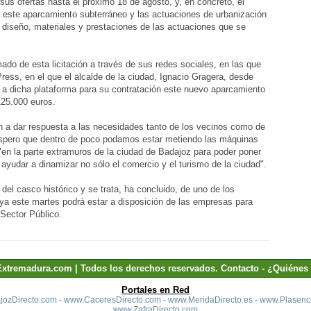
us ofertas hasta el próximo 18 de agosto, y, en concreto, el
e este aparcamiento subterráneo y las actuaciones de urbanización
 diseño, materiales y prestaciones de las actuaciones que se
mado de esta licitación a través de sus redes sociales, en las que
ress, en el que el alcalde de la ciudad, Ignacio Gragera, desde
a dicha plataforma para su contratación este nuevo aparcamiento
125.000 euros.
 a dar respuesta a las necesidades tanto de los vecinos como de
 espero que dentro de poco podamos estar metiendo las máquinas
 "en la parte extramuros de la ciudad de Badajoz para poder poner
ayudar a dinamizar no sólo el comercio y el turismo de la ciudad".
del casco histórico y se trata, ha concluido, de uno de los
a este martes podrá estar a disposición de las empresas para
 Sector Público.
Extremadura.com | Todos los derechos reservados.
Contacto
-
¿Quiénes
Portales en Red
ozDirecto.com
-
www.CaceresDirecto.com
-
www.MeridaDirecto.es
-
www.Plasenci
www.ZafraDirecto.com