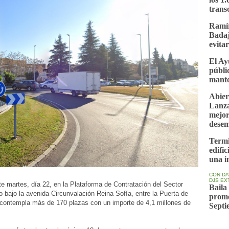
trans
Ramír
Badaj
evita
El Ay
públi
mante
Abier
Lanza
mejor
desem
Termi
edifi
una i
CON DA
DJS E
e martes, día 22, en la Plataforma de Contratación del Sector
Baila
o bajo la avenida Circunvalación Reina Sofía, entre la Puerta de
prome
 contempla más de 170 plazas con un importe de 4,1 millones de
Septi