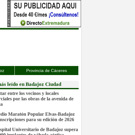
joz
Provincia de Cáceres
ás leído en Badajoz Ciudad
ar entre los vecinos y locales
ciales por las obras de la avenida de
va
dio Maratón Popular Elvas-Badajoz
inscripciones para su edición de 2026
spital Universitario de Badajoz supera
.000 implantes de válvula aórtica