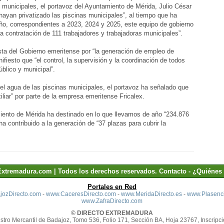
s municipales, el portavoz del Ayuntamiento de Mérida, Julio César
ayan privatizado las piscinas municipales”, al tiempo que ha
ño, correspondientes a 2023, 2024 y 2025, este equipo de gobierno
a contratación de 111 trabajadores y trabajadoras municipales”.
sta del Gobierno emeritense por “la generación de empleo de
fiesto que “el control, la supervisión y la coordinación de todos
úblico y municipal”.
del agua de las piscinas municipales, el portavoz ha señalado que
liar” por parte de la empresa emeritense Fricalex.
iento de Mérida ha destinado en lo que llevamos de año “234.876
ha contribuido a la generación de “37 plazas para cubrir la
Extremadura.com | Todos los derechos reservados.
Contacto
-
¿Quiénes
Portales en Red
ozDirecto.com
-
www.CaceresDirecto.com
-
www.MeridaDirecto.es
-
www.Plasenci
www.ZafraDirecto.com
© DIRECTO EXTREMADURA
stro Mercantil de Badajoz, Tomo 536, Folio 171, Sección BA, Hoja 23767, Inscripci