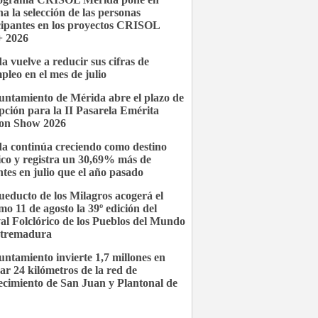
a la selección de las personas
cipantes en los proyectos CRISOL
 2026
a vuelve a reducir sus cifras de
pleo en el mes de julio
untamiento de Mérida abre el plazo de
ipción para la II Pasarela Emérita
on Show 2026
a continúa creciendo como destino
tico y registra un 30,69% más de
antes en julio que el año pasado
ueducto de los Milagros acogerá el
mo 11 de agosto la 39º edición del
val Folclórico de los Pueblos del Mundo
xtremadura
untamiento invierte 1,7 millones en
ar 24 kilómetros de la red de
ecimiento de San Juan y Plantonal de