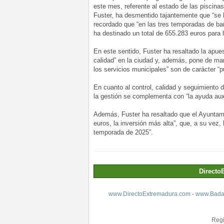
este mes, referente al estado de las piscina
Fuster, ha desmentido tajantemente que “se h
recordado que “en las tres temporadas de ba
ha destinado un total de 655.283 euros para l
En este sentido, Fuster ha resaltado la apue
calidad” en la ciudad y, además, pone de mani
los servicios municipales” son de carácter “p
En cuanto al control, calidad y seguimiento 
la gestión se complementa con “la ayuda auxi
Además, Fuster ha resaltado que el Ayuntam
euros, la inversión más alta”, que, a su vez, 
temporada de 2025”.
Directo
www.DirectoExtremadura.com
-
www.Badaj
Regi