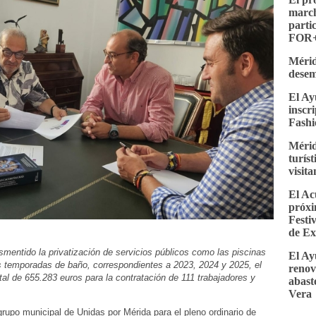
march
parti
FOR+
Mérid
desem
El Ay
inscr
Fashi
Mérid
turís
visit
El Ac
próxi
Festi
de E
smentido la privatización de servicios públicos como las piscinas
El Ay
s temporadas de baño, correspondientes a 2023, 2024 y 2025, el
renov
tal de 655.283 euros para la contratación de 111 trabajadores y
abast
Vera
grupo municipal de Unidas por Mérida para el pleno ordinario de