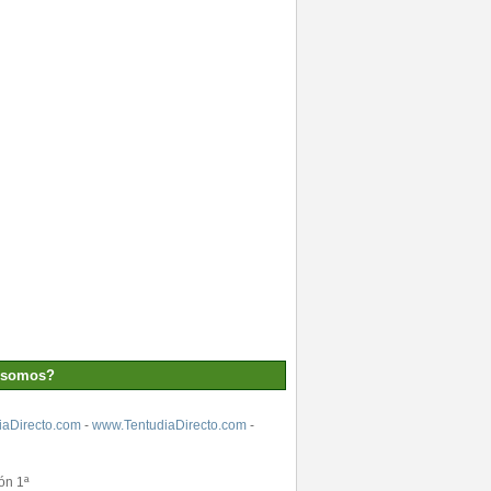
 somos?
aDirecto.com
-
www.TentudiaDirecto.com
-
ón 1ª