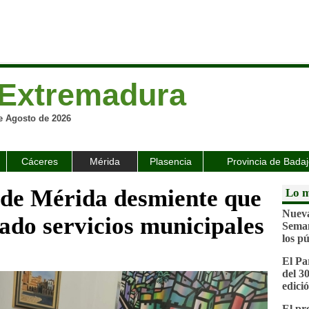
Extremadura
e Agosto de 2026
Cáceres
Mérida
Plasencia
Provincia de Bada
 de Mérida desmiente que
Lo m
Nueva
ado servicios municipales
Seman
los pú
El Pa
del 3
edici
El p