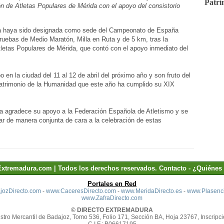
Patri
n de Atletas Populares de Mérida con el apoyo del consistorio
da haya sido designada como sede del Campeonato de España
ruebas de Medio Maratón, Milla en Ruta y de 5 km, tras la
tletas Populares de Mérida, que contó con el apoyo inmediato del
 en la ciudad del 11 al 12 de abril del próximo año y son fruto del
Patrimonio de la Humanidad que este año ha cumplido su XIX
a agradece su apoyo a la Federación Española de Atletismo y se
rar de manera conjunta de cara a la celebración de estas
Extremadura.com | Todos los derechos reservados.
Contacto
-
¿Quiénes
Portales en Red
ozDirecto.com
-
www.CaceresDirecto.com
-
www.MeridaDirecto.es
-
www.Plasenci
www.ZafraDirecto.com
© DIRECTO EXTREMADURA
stro Mercantil de Badajoz, Tomo 536, Folio 171, Sección BA, Hoja 23767, Inscripci