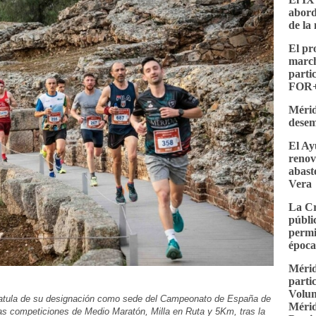
abord
de la 
El p
march
parti
FOR+
Mérid
desem
El Ay
renov
abast
Vera
La Cr
públi
permi
époc
Mérid
parti
Volun
atula de su designación como sede del Campeonato de España de
Mérid
as competiciones de Medio Maratón, Milla en Ruta y 5Km, tras la