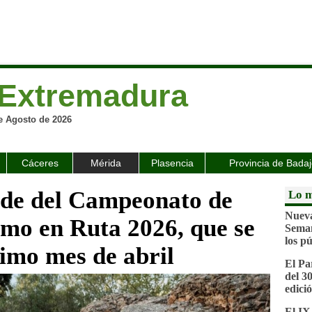
Extremadura
e Agosto de 2026
Cáceres
Mérida
Plasencia
Provincia de Bada
ede del Campeonato de
Lo m
Nueva
smo en Ruta 2026, que se
Seman
los pú
ximo mes de abril
El Pa
del 3
edici
El IX