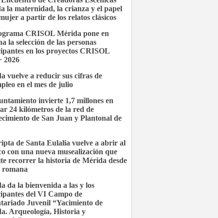
a la maternidad, la crianza y el papel
mujer a partir de los relatos clásicos
rograma CRISOL Mérida pone en
a la selección de las personas
cipantes en los proyectos CRISOL
 2026
a vuelve a reducir sus cifras de
pleo en el mes de julio
untamiento invierte 1,7 millones en
ar 24 kilómetros de la red de
ecimiento de San Juan y Plantonal de
ipta de Santa Eulalia vuelve a abrir al
co con una nueva musealización que
te recorrer la historia de Mérida desde
a romana
a da la bienvenida a las y los
cipantes del VI Campo de
tariado Juvenil “Yacimiento de
a. Arqueología, Historia y