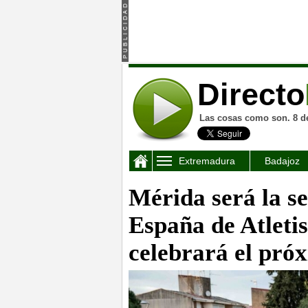
Directo
Las cosas como son. 8 d
Extremadura
Badajoz
Mérida será la s
España de Atleti
celebrará el pró