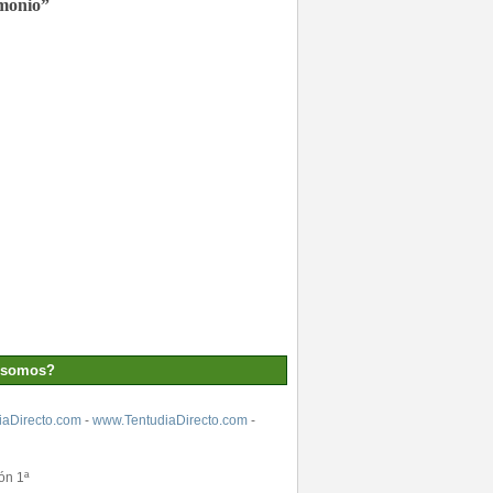
monio”
 somos?
aDirecto.com
-
www.TentudiaDirecto.com
-
ón 1ª