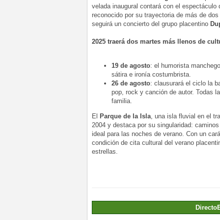
velada inaugural contará con el espectáculo
reconocido por su trayectoria de más de do
seguirá un concierto del grupo placentino
Du
2025 traerá dos martes más llenos de cult
19 de agosto
: el humorista mancheg
sátira e ironía costumbrista.
26 de agosto
: clausurará el ciclo la 
pop, rock y canción de autor. Todas l
familia.
El
Parque de la Isla
, una isla fluvial en el 
2004 y destaca por su singularidad: caminos
ideal para las noches de verano. Con un carác
condición de cita cultural del verano placenti
estrellas.
Directo