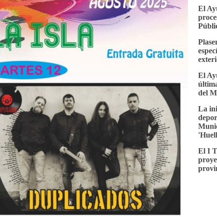
El Ay
proce
Públi
Plase
espec
exter
El Ay
última
del M
La in
depor
Munic
'Huel
El I 
proye
provi