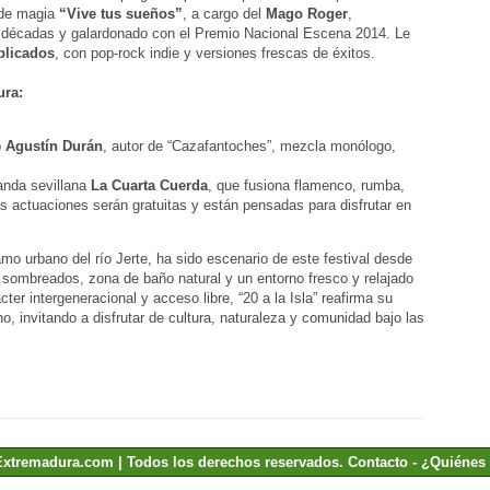
 de magia
“Vive tus sueños”
, a cargo del
Mago Roger
,
s décadas y galardonado con el Premio Nacional Escena 2014. Le
plicados
, con pop-rock indie y versiones frescas de éxitos.
ura:
o
Agustín Durán
, autor de “Cazafantoches”, mezcla monólogo,
banda sevillana
La Cuarta Cuerda
, que fusiona flamenco, rumba,
as actuaciones serán gratuitas y están pensadas para disfrutar en
tramo urbano del río Jerte, ha sido escenario de este festival desde
 sombreados, zona de baño natural y un entorno fresco y relajado
ter intergeneracional y acceso libre, “20 a la Isla” reafirma su
no, invitando a disfrutar de cultura, naturaleza y comunidad bajo las
Extremadura.com | Todos los derechos reservados.
Contacto
-
¿Quiénes