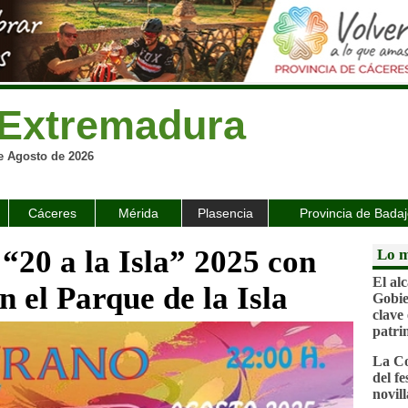
Extremadura
e Agosto de 2026
Cáceres
Mérida
Plasencia
Provincia de Bada
20 a la Isla” 2025 con
Lo m
El al
 el Parque de la Isla
Gobie
clave
patri
La Co
del f
novil