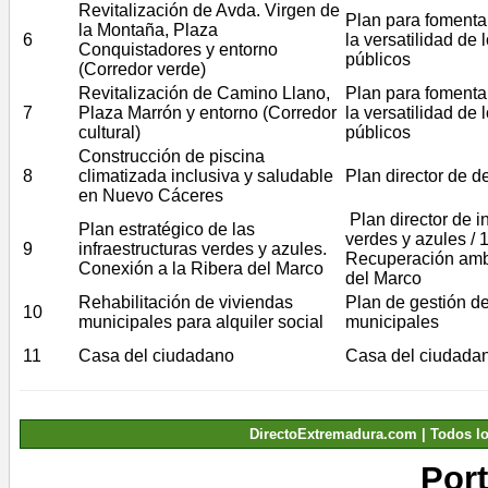
Revitalización de Avda. Virgen de
Plan para fomentar
la Montaña, Plaza
6
la versatilidad de
Conquistadores y entorno
públicos
(Corredor verde)
Revitalización de Camino Llano,
Plan para fomentar
7
Plaza Marrón y entorno (Corredor
la versatilidad de
cultural)
públicos
Construcción de piscina
8
climatizada inclusiva y saludable
Plan director de d
en Nuevo Cáceres
Plan director de i
Plan estratégico de las
verdes y azules / 1
9
infraestructuras verdes y azules.
Recuperación amb
Conexión a la Ribera del Marco
del Marco
Rehabilitación de viviendas
Plan de gestión d
10
municipales para alquiler social
municipales
11
Casa del ciudadano
Casa del ciudada
DirectoExtremadura.com | Todos l
Por