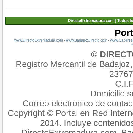
DirectoExtremadura.com | Todos l
Por
www.DirectoExtremadura.com
-
www.BadajozDirecto.com
-
www.CaceresD
© DIREC
Registro Mercantil de Badajoz
23767,
C.I.
Domicilio 
Correo electrónico de conta
Copyright © Portal en Red Intern
2014. Incluye contenido
DirectoExtremadura.com, Bad