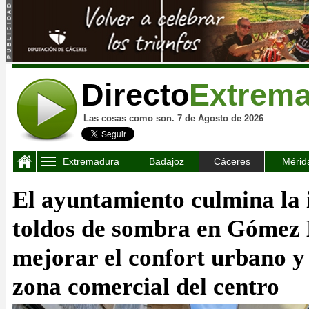
Directo
Extrem
Las cosas como son. 7 de Agosto de 2026
Extremadura
Badajoz
Cáceres
Mérid
El ayuntamiento culmina la 
toldos de sombra en Gómez 
mejorar el confort urbano y
zona comercial del centro