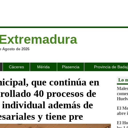
Extremadura
e Agosto de 2026
Cáceres
Mérida
Plasencia
Provincia de Bada
cipal, que continúa en
Lo m
Malest
rollado 40 procesos de
comer
Huel
individual además de
El Me
ariales y tiene pre
abre 
El Ho
los 1