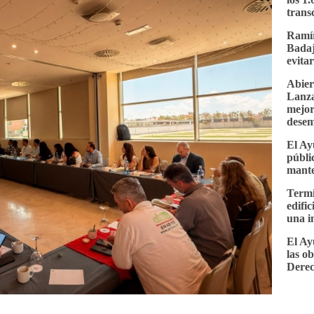
trans
Ramír
Badaj
evita
Abier
Lanza
mejor
desem
El Ay
públi
mante
Termi
edifi
una i
El Ay
las o
Dere