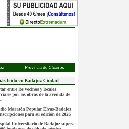
joz
Provincia de Cáceres
ás leído en Badajoz Ciudad
ar entre los vecinos y locales
ciales por las obras de la avenida de
va
dio Maratón Popular Elvas-Badajoz
inscripciones para su edición de 2026
spital Universitario de Badajoz supera
.000 implantes de válvula aórtica