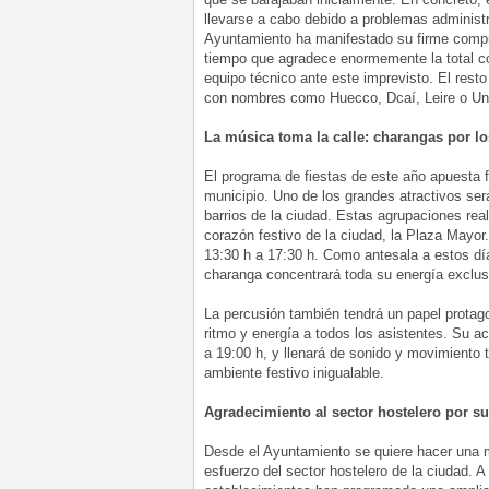
llevarse a cabo debido a problemas administr
Ayuntamiento ha manifestado su firme comprom
tiempo que agradece enormemente la total c
equipo técnico ante este imprevisto. El resto
con nombres como Huecco, Dcaí, Leire o Un 
La música toma la calle: charangas por lo
El programa de fiestas de este año apuesta f
municipio. Uno de los grandes atractivos ser
barrios de la ciudad. Estas agrupaciones real
corazón festivo de la ciudad, la Plaza Mayor
13:30 h a 17:30 h. Como antesala a estos día
charanga concentrará toda su energía exclus
La percusión también tendrá un papel protago
ritmo y energía a todos los asistentes. Su a
a 19:00 h, y llenará de sonido y movimiento
ambiente festivo inigualable.
Agradecimiento al sector hostelero por s
Desde el Ayuntamiento se quiere hacer una m
esfuerzo del sector hostelero de la ciudad. A