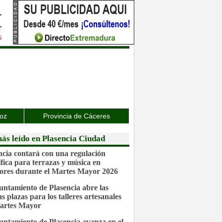
joz
Provincia de Cáceres
ás leído en Plasencia Ciudad
ncia contará con una regulación
ífica para terrazas y música en
iores durante el Martes Mayor 2026
untamiento de Plasencia abre las
s plazas para los talleres artesanales
artes Mayor
untamiento de Plasencia avanza en el