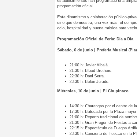
establecimientos han programado una amplia
programación oficial.
Este dinamismo y colaboración público-privada
sino que demuestra, una vez más, el comprom
ocio, hospitalidad y buena música para vecin
Programación Oficial de Feria: Día a Día
Sábado, 6 de junio | Preferia Musical (Pl
21:00 h: Javier Albalá.
21:30 h: Blood Brothers.
22:30 h: Dani Serra.
23:30 h: Belén Jurado.
Miércoles, 10 de junio | El Chupinazo
14:30 h: Charangas por el centro de la
17:30 h: Batucada por la Plaza mayor
21:00 h: Reparto tradicional de sombr
21:30 h: Gran Pregón de Fiestas a ca
22:15 h: Espectáculo de Fuegos Artif
23:30 h: Concierto de Huecco en la P