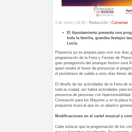
1 de Junio | 16:46 -
Redacción
|
Comentar
El Ayuntamiento presenta una progr
toda la familia, grandes festejos t
Lucía.
Plasencia ya se prepara para vivir sus días 
programación de la Feria y Fiestas de Plasen
gran protagonista del arranque festivo será
quien tendrá el honor de pronunciar el pregón
el pistoletazo de salida a unos días llenos d
El diseño de las actividades de la Feria de e
toda la ciudad, así habrá actividades para lo
presencia de personas con hipersensibilidad 
Coronación para los Mayores y en la plaza h
propuesta musical que es un abanico generac
Modificaciones en el cartel musical y co
Cabe estacar que la programación de los con
que se barajaban inicialmente. En concreto, 