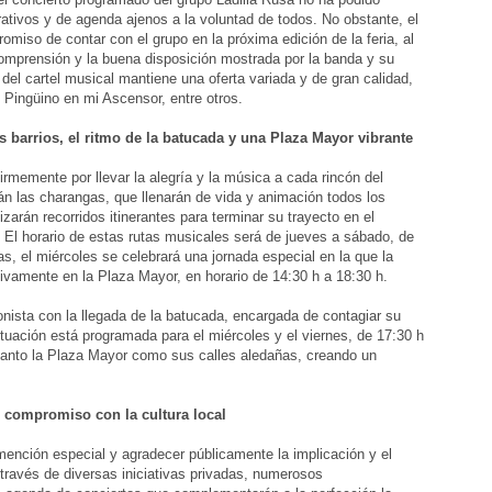
ativos y de agenda ajenos a la voluntad de todos. No obstante, el
iso de contar con el grupo en la próxima edición de la feria, al
omprensión y la buena disposición mostrada por la banda y su
 del cartel musical mantiene una oferta variada y de gran calidad,
Pingüino en mi Ascensor, entre otros.
s barrios, el ritmo de la batucada y una Plaza Mayor vibrante
irmemente por llevar la alegría y la música a cada rincón del
án las charangas, que llenarán de vida y animación todos los
izarán recorridos itinerantes para terminar su trayecto en el
. El horario de estas rutas musicales será de jueves a sábado, de
s, el miércoles se celebrará una jornada especial en la que la
ivamente en la Plaza Mayor, en horario de 14:30 h a 18:30 h.
nista con la llegada de la batucada, encargada de contagiar su
ctuación está programada para el miércoles y el viernes, de 17:30 h
 tanto la Plaza Mayor como sus calles aledañas, creando un
u compromiso con la cultura local
ención especial y agradecer públicamente la implicación y el
 través de diversas iniciativas privadas, numerosos