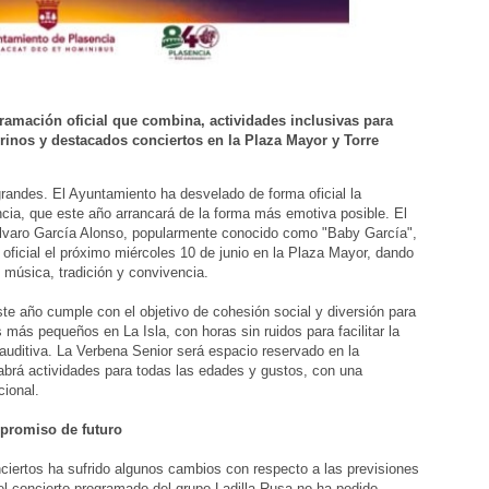
amación oficial que combina, actividades inclusivas para
aurinos y destacados conciertos en la Plaza Mayor y Torre
grandes. El Ayuntamiento ha desvelado de forma oficial la
cia, que este año arrancará de la forma más emotiva posible. El
 Álvaro García Alonso, popularmente conocido como "Baby García",
 oficial el próximo miércoles 10 de junio en la Plaza Mayor, dando
e música, tradición y convivencia.
ste año cumple con el objetivo de cohesión social y diversión para
s más pequeños en La Isla, con horas sin ruidos para facilitar la
auditiva. La Verbena Senior será espacio reservado en la
abrá actividades para todas las edades y gustos, con una
ional.
mpromiso de futuro
ciertos ha sufrido algunos cambios con respecto a las previsiones
el concierto programado del grupo Ladilla Rusa no ha podido