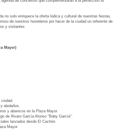
 agenda de conciertos que complementarán a la perfección la
 no solo enriquece la oferta lúdica y cultural de nuestras fiestas,
iso de nuestros hosteleros por hacer de la ciudad un referente de
os y visitantes
aza Mayor)
 ciudad.
 y aledaños.
eros y abanicos en la Plaza Mayor.
rgo de Álvaro García Alonso "Baby García".
iciales lanzados desde El Cachón.
laza Mayor.