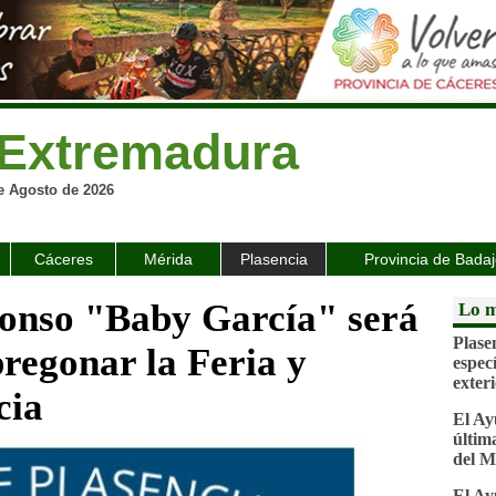
Extremadura
e Agosto de 2026
Cáceres
Mérida
Plasencia
Provincia de Bada
lonso "Baby García" será
Lo m
Plase
pregonar la Feria y
espec
exter
cia
El Ay
última
del M
El Ay