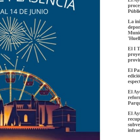
proce
Públi
La in
depor
Munic
'Huel
El I 
proye
provi
El Pa
edici
espec
El Ay
refor
Parqu
El Ay
recup
subve
infra