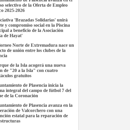
so selectivo de la Oferta de Empleo
co 2025-2026
iciativa 'Brazadas Solidarias' unirá
te y compromiso social en la Piscina
ipal a beneficio de la Asociación
la de Hayat'
Torneo Norte de Extremadura nace un
cto de unión entre los clubes de la
ncia
rque de la Isla acogerá una nueva
ón de "20 a la Isla" con cuatro
táculos gratuitos
untamiento de Plasencia inicia la
ma integral del campo de fútbol 7 del
e de la Coronación
untamiento de Plasencia avanza en la
eración de Valcorchero con una
nción estatal para la reparación de
estructuras