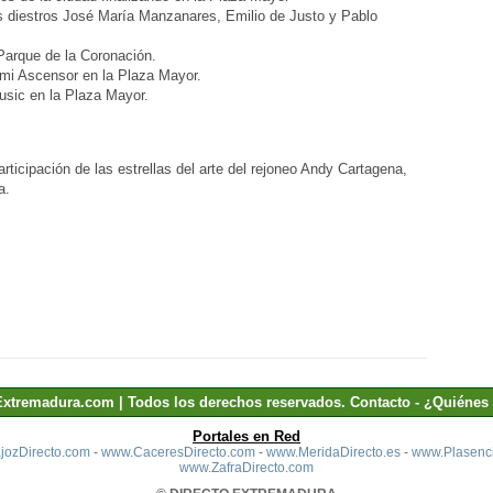
os diestros José María Manzanares, Emilio de Justo y Pablo
Parque de la Coronación.
 mi Ascensor en la Plaza Mayor.
sic en la Plaza Mayor.
rticipación de las estrellas del arte del rejoneo Andy Cartagena,
a.
Extremadura.com | Todos los derechos reservados.
Contacto
-
¿Quiénes
Portales en Red
ozDirecto.com
-
www.CaceresDirecto.com
-
www.MeridaDirecto.es
-
www.Plasenci
www.ZafraDirecto.com