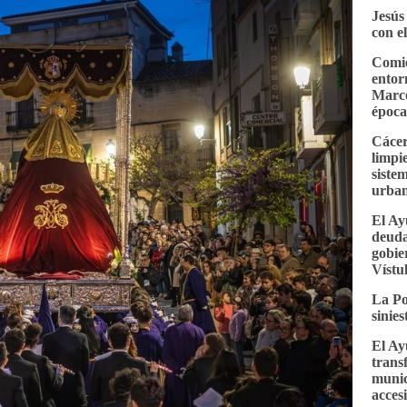
Jesús
con e
Comie
entor
Marco
época
Cácer
limpi
siste
urba
El Ay
deuda
gobie
Vístu
La Po
sinie
El Ay
trans
munic
accesi