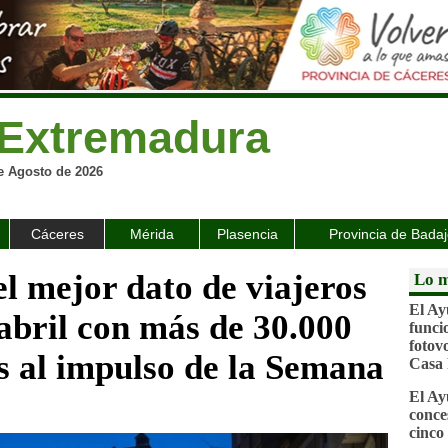
Extremadura
e Agosto de 2026
Cáceres
Mérida
Plasencia
Provincia de Bada
l mejor dato de viajeros
Lo m
El Ay
 abril con más de 30.000
funci
fotovo
as al impulso de la Semana
Casa 
El Ay
conce
cinco