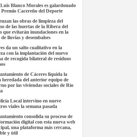
 Luis Blanco Morales es galardonado
l Premio Cacereño del Deporte
nzan las obras de limpieza del
no de las huertas de la Ribera del
 que evitarán inundaciones en la
 de lluvias y desembalses
es da un salto cualitativo en la
eza con la implantación del nuevo
ma de recogida bilateral de residuos
nos
untamiento de Cáceres liquida la
 heredada del anterior equipo de
rno por las viviendas sociales de Río
la
licía Local intervino en nueve
stros viales la semana pasada
untamiento consolida su proceso de
formación digital con esta nueva web
ipal, una plataforma más cercana,
ble y útil