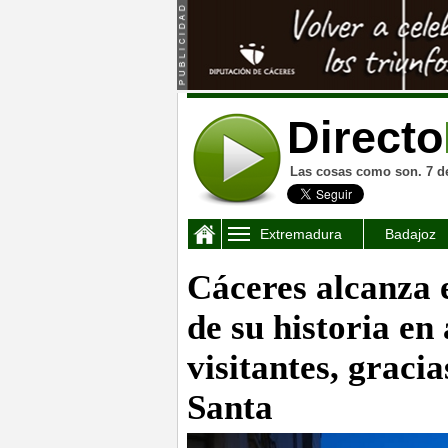
Directo
Las cosas como son. 7 d
Extremadura
Badajoz
Cáceres alcanza e
de su historia en
visitantes, graci
Santa