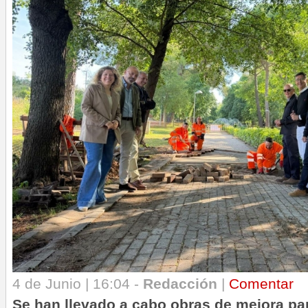
4 de Junio | 16:04 -
Redacción
|
Comentar
Se han llevado a cabo obras de mejora
pa