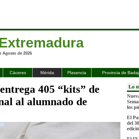
Extremadura
e Agosto de 2026
Cáceres
Mérida
Plasencia
Provincia de Bada
entrega 405 “kits” de
Lo m
Nueva
nal al alumnado de
Seman
los pú
El Pa
del 3
edici
El IX