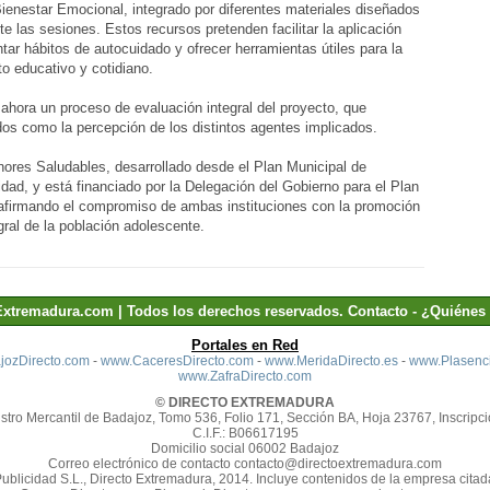
Bienestar Emocional, integrado por diferentes materiales diseñados
te las sesiones. Estos recursos pretenden facilitar la aplicación
tar hábitos de autocuidado y ofrecer herramientas útiles para la
to educativo y cotidiano.
 ahora un proceso de evaluación integral del proyecto, que
idos como la percepción de los distintos agentes implicados.
ores Saludables, desarrollado desde el Plan Municipal de
ad, y está financiado por la Delegación del Gobierno para el Plan
eafirmando el compromiso de ambas instituciones con la promoción
egral de la población adolescente.
Extremadura.com | Todos los derechos reservados.
Contacto
-
¿Quiénes
Portales en Red
ozDirecto.com
-
www.CaceresDirecto.com
-
www.MeridaDirecto.es
-
www.Plasenci
www.ZafraDirecto.com
© DIRECTO EXTREMADURA
stro Mercantil de Badajoz, Tomo 536, Folio 171, Sección BA, Hoja 23767, Inscripci
C.I.F.: B06617195
Domicilio social 06002 Badajoz
Correo electrónico de contacto contacto@directoextremadura.com
Publicidad S.L., Directo Extremadura, 2014. Incluye contenidos de la empresa cit