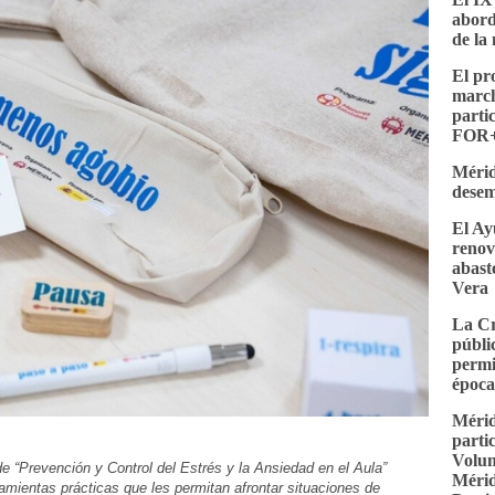
abord
de la 
El p
march
parti
FOR+
Mérid
desem
El Ay
renov
abast
Vera
La Cr
públi
permi
époc
Mérid
parti
Volun
 de “Prevención y Control del Estrés y la Ansiedad en el Aula”
Mérid
amientas prácticas que les permitan afrontar situaciones de