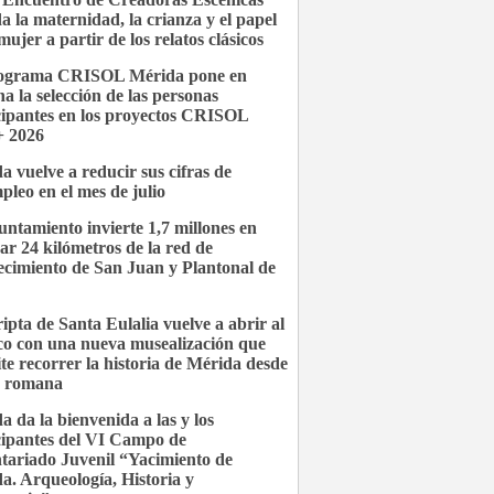
a la maternidad, la crianza y el papel
mujer a partir de los relatos clásicos
rograma CRISOL Mérida pone en
a la selección de las personas
cipantes en los proyectos CRISOL
 2026
a vuelve a reducir sus cifras de
pleo en el mes de julio
untamiento invierte 1,7 millones en
ar 24 kilómetros de la red de
ecimiento de San Juan y Plantonal de
ipta de Santa Eulalia vuelve a abrir al
co con una nueva musealización que
te recorrer la historia de Mérida desde
a romana
a da la bienvenida a las y los
cipantes del VI Campo de
tariado Juvenil “Yacimiento de
a. Arqueología, Historia y