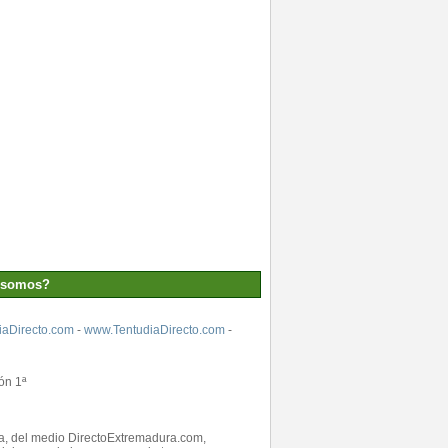
 somos?
aDirecto.com
-
www.TentudiaDirecto.com
-
ón 1ª
ada, del medio DirectoExtremadura.com,