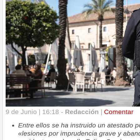
9 de Junio | 16:18 -
Redacción
|
Comentar
Entre ellos se ha instruido un atestado p
«lesiones por imprudencia grave y aband