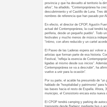
provincia y que ha devuelto al territorio la d
años”, ha añadido, “Contempopránea ha crecid
descubrimiento y el Castillo de Luna. Tres d
nombres de referencia que han pasado por Al
En efecto, el director de CPOP, Agustín Fue
actual del Contempopránea, la cual tendrá lu
periferia, desde un pequeño pueblo”. Todo u
festivales y mucho menos de música indepe
“íntimo, con aforo reducido y un cartel acorde
El Paseo de las Laderas espera así volver a
artistas que forman parte de esa historia. C
Festival, “refleja la esencia de Contempopr
ligadas al mismo desde sus inicios”. Además,
Contempopránea se va a descrubir”, ha afir
vuelve a unir para la ocasión”.
Por su parte, el acalde ha presumido de “un 
hablado de “hospitalidad y patrimonio” para 
las bases hacia el resto de España. Ahora, 
municipio, el Consistorio encara esta nueva 
El CPOP tendrá camping y parking de autocar
transporte desde Badajoz mediante bus o ac