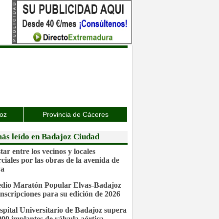
joz
Provincia de Cáceres
ás leído en Badajoz Ciudad
ar entre los vecinos y locales
ciales por las obras de la avenida de
va
dio Maratón Popular Elvas-Badajoz
inscripciones para su edición de 2026
spital Universitario de Badajoz supera
.000 implantes de válvula aórtica