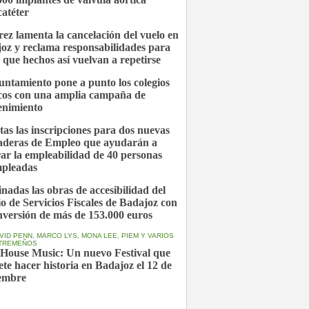
catéter
ez lamenta la cancelación del vuelo en
oz y reclama responsabilidades para
r que hechos así vuelvan a repetirse
untamiento pone a punto los colegios
cos con una amplia campaña de
nimiento
tas las inscripciones para dos nuevas
deras de Empleo que ayudarán a
ar la empleabilidad de 40 personas
pleadas
nadas las obras de accesibilidad del
cio de Servicios Fiscales de Badajoz con
nversión de más de 153.000 euros
VID PENN, MARCO LYS, MONA LEE, PIEM Y VARIOS
XTREMEÑOS
 House Music: Un nuevo Festival que
te hacer historia en Badajoz el 12 de
embre