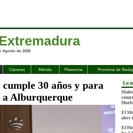
Extremadura
e Agosto de 2026
Cáceres
Mérida
Plasencia
Provincia de Bada
cumple 30 años y para
Lo m
Malest
e a Alburquerque
comer
Huel
El Me
abre 
El Ho
los 1