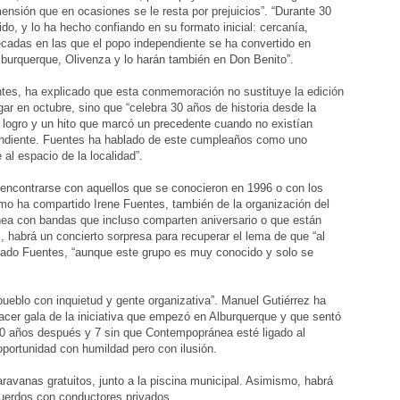
imensión que en ocasiones se le resta por prejuicios”. “Durante 30
o, y lo ha hecho confiando en su formato inicial: cercanía,
écadas en las que el popo independiente se ha convertido en
burquerque, Olivenza y lo harán también en Don Benito”.
ntes, ha explicado que esta conmemoración no sustituye la edición
gar en octubre, sino que “celebra 30 años de historia desde la
n logro y un hito que marcó un precedente cuando no existían
ndiente. Fuentes ha hablado de este cumpleaños como uno
 al espacio de la localidad”.
 encontrarse con aquellos que se conocieron en 1996 o con los
omo ha compartido Irene Fuentes, también de la organización del
ánea con bandas que incluso comparten aniversario o que están
 habrá un concierto sorpresa para recuperar el lema de que “al
mado Fuentes, “aunque este grupo es muy conocido y solo se
pueblo con inquietud y gente organizativa”. Manuel Gutiérrez ha
hacer gala de la iniciativa que empezó en Alburquerque y que sentó
30 años después y 7 sin que Contempopránea esté ligado al
oportunidad con humildad pero con ilusión.
avanas gratuitos, junto a la piscina municipal. Asimismo, habrá
uerdos con conductores privados.