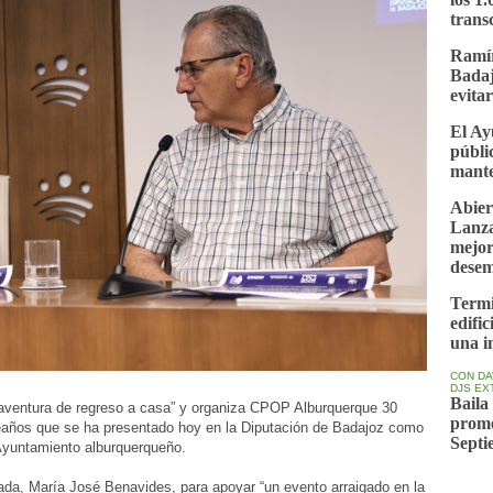
trans
Ramír
Badaj
evita
El Ay
públi
mante
Abier
Lanza
mejor
desem
Termi
edifi
una i
CON DA
DJS E
Baila
aventura de regreso a casa” y organiza CPOP Alburquerque 30
prome
leaños que se ha presentado hoy en la Diputación de Badajoz como
Septi
l Ayuntamiento alburquerqueño.
tada, María José Benavides, para apoyar “un evento arraigado en la