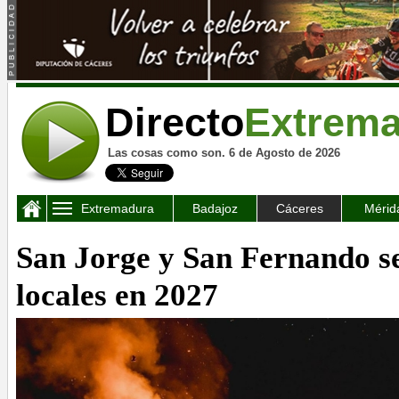
Directo
Extrem
Las cosas como son. 6 de Agosto de 2026
Extremadura
Badajoz
Cáceres
Mérid
San Jorge y San Fernando se
locales en 2027