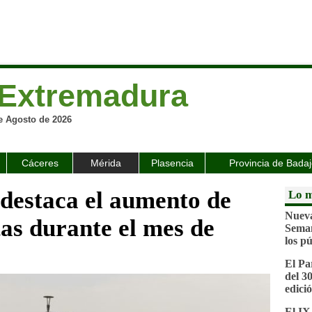
Extremadura
e Agosto de 2026
Cáceres
Mérida
Plasencia
Provincia de Bada
destaca el aumento de
Lo m
Nueva
stas durante el mes de
Seman
los pú
El Pa
del 3
edici
El IX