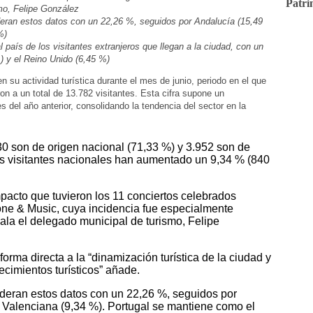
Patri
mo, Felipe González
deran estos datos con un 22,26 %, seguidos por Andalucía (15,49
%)
al país de
los
visitantes extranjeros que llegan a la ciudad, con un
 y el Reino Unido (6,45 %)
n su actividad turística durante el mes de junio, periodo en el que
on a un total de 13.782 visitantes. Esta cifra supone un
del año anterior, consolidando la tendencia del sector en la
30 son de origen nacional (71,33 %) y 3.952 son de
los visitantes nacionales han aumentado un 9,34 % (840
mpacto que tuvieron los 11 conciertos celebrados
one & Music, cuya incidencia fue especialmente
ñala el delegado municipal de turismo, Felipe
orma directa a la “dinamización turística de la ciudad y
ecimientos turísticos” añade.
ideran estos datos con un 22,26 %, seguidos por
Valenciana (9,34 %). Portugal se mantiene como el