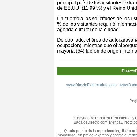
principal país de los visitantes extr
de EE.UU. (11,99 %) y el Reino Unid
En cuanto a las solicitudes de los us
% de los visitantes requirió informac
agenda cultural de la ciudad.
De otro lado, el área de autocaravana
ocupación), mientras que el albergue 
mayoría (54) fueron de origen interna
Directo
www.DirectoExtremadura.com
-
www.Badaj
Regi
Copyright © Portal en Red Internet y 
BadajozDirecto.com, MeridaDirecto.co
Queda prohibida la reproducción, distribució
modalidad, sin previa, expresa y escrita autori