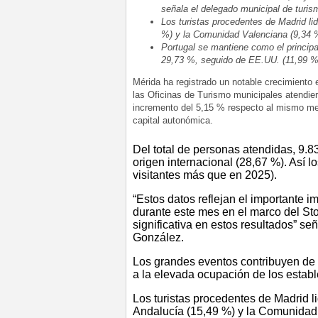
señala el delegado municipal de turis
Los turistas procedentes de Madrid li
%) y la Comunidad Valenciana (9,34 
Portugal se mantiene como el princip
29,73 %, seguido de EE.UU. (11,99 %)
Mérida ha registrado un notable crecimiento e
las Oficinas de Turismo municipales atendier
incremento del 5,15 % respecto al mismo mes 
capital autonómica.
Del total de personas atendidas, 9.8
origen internacional (28,67 %). Así 
visitantes más que en 2025).
“Estos datos reflejan el importante i
durante este mes en el marco del St
significativa en estos resultados” se
González.
Los grandes eventos contribuyen de f
a la elevada ocupación de los establ
Los turistas procedentes de Madrid l
Andalucía (15,49 %) y la Comunidad 