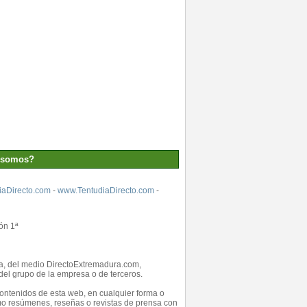
 somos?
aDirecto.com
-
www.TentudiaDirecto.com
-
ón 1ª
ada, del medio DirectoExtremadura.com,
el grupo de la empresa o de terceros.
 contenidos de esta web, en cualquier forma o
como resúmenes, reseñas o revistas de prensa con