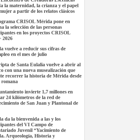
a la maternidad, la crianza y el papel
mujer a partir de los relatos clásicos
rograma CRISOL Mérida pone en
a la selección de las personas
cipantes en los proyectos CRISOL
 2026
a vuelve a reducir sus cifras de
pleo en el mes de julio
ipta de Santa Eulalia vuelve a abrir al
co con una nueva musealización que
te recorrer la historia de Mérida desde
a romana
untamiento invierte 1,7 millones en
ar 24 kilómetros de la red de
ecimiento de San Juan y Plantonal de
a da la bienvenida a las y los
cipantes del VI Campo de
tariado Juvenil “Yacimiento de
a. Arqueología, Historia y