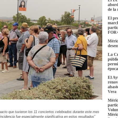
abord
de la 
El p
march
parti
FOR+
Mérid
desem
La Cr
públi
permi
époc
El Ay
renov
abast
Vera
Mérid
parti
Volun
mpacto que tuvieron los 11 conciertos celebrados durante este mes
Mérid
ncidencia fue especialmente significativa en estos resultados”