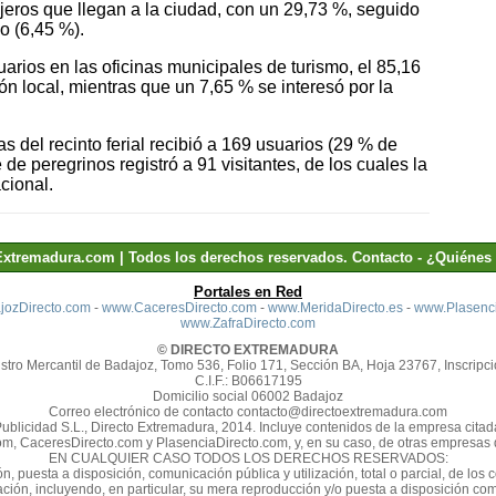
anjeros que llegan a la ciudad, con un 29,73 %, seguido
o (6,45 %).
uarios en las oficinas municipales de turismo, el 85,16
ión local, mientras que un 7,65 % se interesó por la
s del recinto ferial recibió a 169 usuarios (29 % de
de peregrinos registró a 91 visitantes, de los cuales la
cional.
Extremadura.com | Todos los derechos reservados.
Contacto
-
¿Quiénes
Portales en Red
ozDirecto.com
-
www.CaceresDirecto.com
-
www.MeridaDirecto.es
-
www.Plasenci
www.ZafraDirecto.com
© DIRECTO EXTREMADURA
stro Mercantil de Badajoz, Tomo 536, Folio 171, Sección BA, Hoja 23767, Inscripci
C.I.F.: B06617195
Domicilio social 06002 Badajoz
Correo electrónico de contacto contacto@directoextremadura.com
Publicidad S.L., Directo Extremadura, 2014. Incluye contenidos de la empresa cit
m, CaceresDirecto.com y PlasenciaDirecto.com, y, en su caso, de otras empresas d
EN CUALQUIER CASO TODOS LOS DERECHOS RESERVADOS:
n, puesta a disposición, comunicación pública y utilización, total o parcial, de los
zación, incluyendo, en particular, su mera reproducción y/o puesta a disposición 