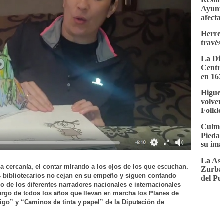
Ayunt
afect
Herre
través
La Di
Centr
en 16
Higue
volver
Folkl
Culmi
Pieda
su im
La As
 la cercanía, el contar mirando a los ojos de los que escuchan.
Zurba
os bibliotecarios no cejan en su empeño y siguen contando
del P
de los diferentes narradores nacionales e internacionales
largo de todos los años que llevan en marcha los Planes de
igo” y “Caminos de tinta y papel” de la Diputación de