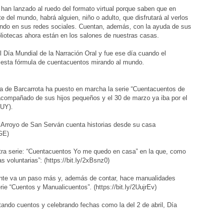
an lanzado al ruedo del formato virtual porque saben que en
e del mundo, habrá alguien, niño o adulto, que disfrutará al verlos
gando en sus redes sociales. Cuentan, además, con la ayuda de sus
ibliotecas ahora están en los salones de nuestras casas.
Día Mundial de la Narración Oral y fue ese día cuando el
rió esta fórmula de cuentacuentos mirando al mundo.
eca de Barcarrota ha puesto en marcha la serie “Cuentacuentos de
acompañado de sus hijos pequeños y el 30 de marzo ya iba por el
EyshUY).
e Arroyo de San Serván cuenta historias desde su casa
xGE)
tra serie: “Cuentacuentos Yo me quedo en casa” en la que, como
 voluntarias”: (https://bit.ly/2xBsnz0)
nte va un paso más y, además de contar, hace manualidades
rie “Cuentos y Manualicuentos”. (https://bit.ly/2UujrEv)
ndo cuentos y celebrando fechas como la del 2 de abril, Día