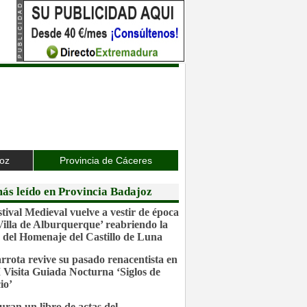
joz
Provincia de Cáceres
ás leído en Provincia Badajoz
stival Medieval vuelve a vestir de época
‘Villa de Alburquerque’ reabriendo la
 del Homenaje del Castillo de Luna
rrota revive su pasado renacentista en
I Visita Guiada Nocturna ‘Siglos de
io’
uran un libro de actas del