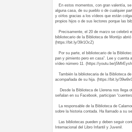
En estos momentos, con gran valentía, se h
alguna casa, de su pueblo o de cualquier part
y oírlos gracias a los vídeos que están col
propios hijos o de sus lectores porque las b
Precisamente, el 20 de marzo se celebró el 
bibliotecario de la Biblioteca de Montijo ab
(https://bit.ly/39r1OcZ)
Por su parte, el bibliotecario de la Bibliot
pan y pimiento pero en casa”. Lee y cuenta 
vídeo número 11. (https://youtu.be/j5Mlr
También la bibliotecaria de la Biblioteca d
acompañada de su hija. (https://bit.ly/39w9
Desde la Biblioteca de Llerena nos llega o
señalan en su Facebook, participan “cuenteras
La responsable de la Biblioteca de Calamo
sobre la historia contada. Ha llamado a su se
Las bibliotecas pueden y deben seguir conta
Internacional del Libro Infantil y Juvenil.