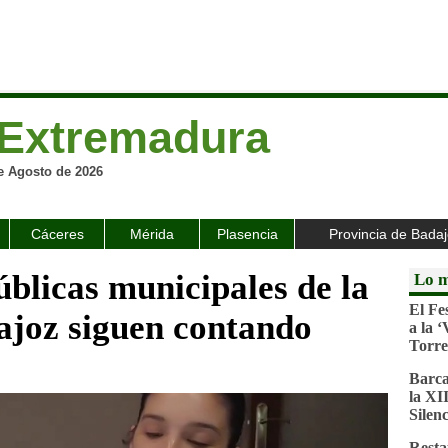
Extremadura
e Agosto de 2026
Cáceres
Mérida
Plasencia
Provincia de Bada
úblicas municipales de la
Lo m
El Fe
ajoz siguen contando
a la 
Torre
Barca
la XI
Silenc
Resta