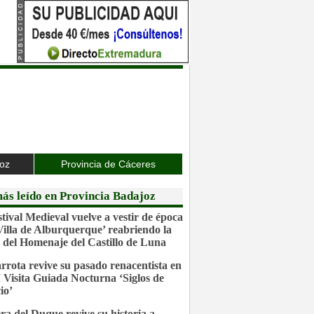
joz
Provincia de Cáceres
ás leído en Provincia Badajoz
stival Medieval vuelve a vestir de época
‘Villa de Alburquerque’ reabriendo la
 del Homenaje del Castillo de Luna
rrota revive su pasado renacentista en
I Visita Guiada Nocturna ‘Siglos de
io’
ra del Duque revive su historia a