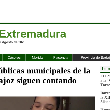
Extremadura
e Agosto de 2026
Cáceres
Mérida
Plasencia
Provincia de Bada
úblicas municipales de la
Lo m
El Fe
ajoz siguen contando
a la 
Torre
Barca
la XI
Silenc
Herre