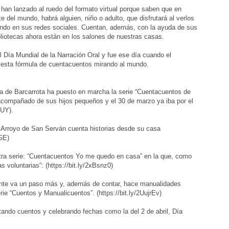
an lanzado al ruedo del formato virtual porque saben que en
e del mundo, habrá alguien, niño o adulto, que disfrutará al verlos
gando en sus redes sociales. Cuentan, además, con la ayuda de sus
ibliotecas ahora están en los salones de nuestras casas.
Día Mundial de la Narración Oral y fue ese día cuando el
rió esta fórmula de cuentacuentos mirando al mundo.
eca de Barcarrota ha puesto en marcha la serie “Cuentacuentos de
acompañado de sus hijos pequeños y el 30 de marzo ya iba por el
EyshUY).
e Arroyo de San Serván cuenta historias desde su casa
xGE)
tra serie: “Cuentacuentos Yo me quedo en casa” en la que, como
 voluntarias”: (https://bit.ly/2xBsnz0)
nte va un paso más y, además de contar, hace manualidades
rie “Cuentos y Manualicuentos”. (https://bit.ly/2UujrEv)
ndo cuentos y celebrando fechas como la del 2 de abril, Día