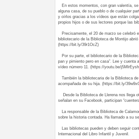
En estos momentos, con gran valentía, se h
alguna casa, de su pueblo o de cualquier part
y oírlos gracias a los vídeos que están col
propios hijos o de sus lectores porque las b
Precisamente, el 20 de marzo se celebró el 
bibliotecario de la Biblioteca de Montijo ab
(https://bit.ly/39r1OcZ)
Por su parte, el bibliotecario de la Bibliot
pan y pimiento pero en casa”. Lee y cuenta 
vídeo número 11. (https://youtu.be/j5Mlr
También la bibliotecaria de la Biblioteca d
acompañada de su hija. (https://bit.ly/39w9
Desde la Biblioteca de Llerena nos llega o
señalan en su Facebook, participan “cuenteras
La responsable de la Biblioteca de Calamo
sobre la historia contada. Ha llamado a su se
Las bibliotecas pueden y deben seguir conta
Internacional del Libro Infantil y Juvenil.