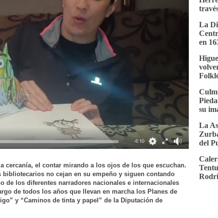
través
La Di
Centr
en 16
Higue
volver
Folkl
Culmi
Pieda
su im
La As
Zurba
del P
Caler
 la cercanía, el contar mirando a los ojos de los que escuchan.
Tentu
os bibliotecarios no cejan en su empeño y siguen contando
Rodri
de los diferentes narradores nacionales e internacionales
largo de todos los años que llevan en marcha los Planes de
igo” y “Caminos de tinta y papel” de la Diputación de