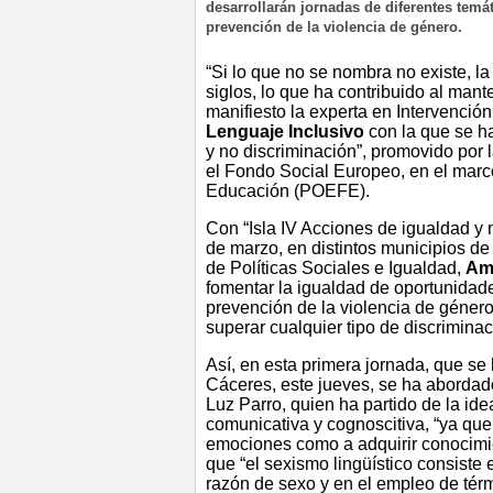
desarrollarán jornadas de diferentes temá
prevención de la violencia de género.
“Si lo que no se nombra no existe, l
siglos, lo que ha contribuido al mant
manifiesto la experta en Intervenci
Lenguaje Inclusivo
con la que se ha
y no discriminación”, promovido por 
el Fondo Social Europeo, en el mar
Educación (POEFE).
Con “Isla IV Acciones de igualdad y n
de marzo, en distintos municipios de
de Políticas Sociales e Igualdad,
Ame
fomentar la igualdad de oportunidade
prevención de la violencia de género, 
superar cualquier tipo de discriminac
Así, en esta primera jornada, que se 
Cáceres, este jueves, se ha abordado
Luz Parro, quien ha partido de la id
comunicativa y cognoscitiva, “ya qu
emociones como a adquirir conocimien
que “el sexismo lingüístico consiste 
razón de sexo y
en
el empleo de térm