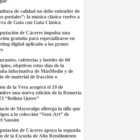
gal”
ultura de calidad no debe entender de
os postales”: la música clásica vuelve a
erra de Gata con Gata Clásica
putación de Cáceres impulsa una
ción gratuita para especializarse en
ting digital aplicado a las pymes
es
urantes, cafeterías y hoteles de 60
pios, objetivos estos días de la
ña informativa de MásMedio y de
to de material de fracción o
ón de la Vera acogerá el 19 de
embre una nueva edición de la Romería
I “Bellota Queer”
lacio de Mayoralgo alberga la silla que
rigen a la colección “Sent-Art” de
l Sansón
putación de Cáceres apoya la segunda
ón de la Escuela de Alto Rendimiento