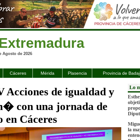
Extremadura
e Agosto de 2026
Cáceres
Mérida
Plasencia
Provincia de Bada
Lo m
 Acciones de igualdad y
Esthe
objeti
ón� con una jornada de
propo
Diput
o en Cáceres
Migue
la ma
enten