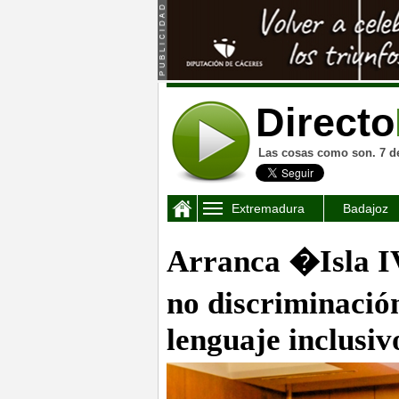
Directo
Las cosas como son. 7 d
Extremadura
Badajoz
Arranca �Isla IV
no discriminaci
lenguaje inclusiv