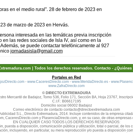
as en el medio rural”. 28 de febrero de 2023 en
”. 23 de marzo de 2023 en Hervás.
persona interesada en las temáticas previa inscripción
 en las redes sociales de Isla IV, así como en la
 Además, se puede contactar telefónicamente al 927
ónico
jornadasisla@gmail.com
Extremadura.com | Todos los derechos reservados.
Contacto
-
¿Quiénes
Portales en Red
ozDirecto.com
-
www.CaceresDirecto.com
-
www.MeridaDirecto.es
-
www.Plasenci
www.ZafraDirecto.com
© DIRECTO EXTREMADURA
stro Mercantil de Badajoz, Tomo 536, Folio 171, Sección BA, Hoja 23767, Inscripci
C.I.F.: B06617195
Domicilio social 06002 Badajoz
Correo electrónico de contacto contacto@directoextremadura.com
Publicidad S.L., Directo Extremadura, 2014. Incluye contenidos de la empresa cit
m, CaceresDirecto.com y PlasenciaDirecto.com, y, en su caso, de otras empresas d
EN CUALQUIER CASO TODOS LOS DERECHOS RESERVADOS:
n, puesta a disposición, comunicación pública y utilización, total o parcial, de los
zación, incluyendo, en particular, su mera reproducción y/o puesta a disposición 