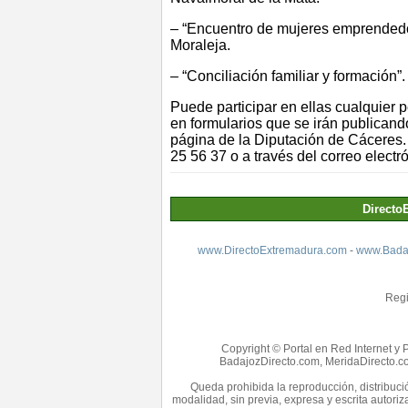
– “Encuentro de mujeres emprendedor
Moraleja.
– “Conciliación familiar y formación
Puede participar en ellas cualquier 
en formularios que se irán publicando
página de la Diputación de Cáceres.
25 56 37 o a través del correo electr
Directo
www.DirectoExtremadura.com
-
www.Badaj
Regi
Copyright © Portal en Red Internet y 
BadajozDirecto.com, MeridaDirecto.co
Queda prohibida la reproducción, distribució
modalidad, sin previa, expresa y escrita autori