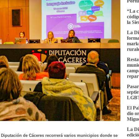
Portu
“La c
códig
la Si
La Di
forma
marke
rural
Resta
munici
campa
repar
Pasar
septi
LGBT
El Pa
dio o
Migue
La Di
edici
a Diputación de Cáceres recorrerá varios municipios donde se