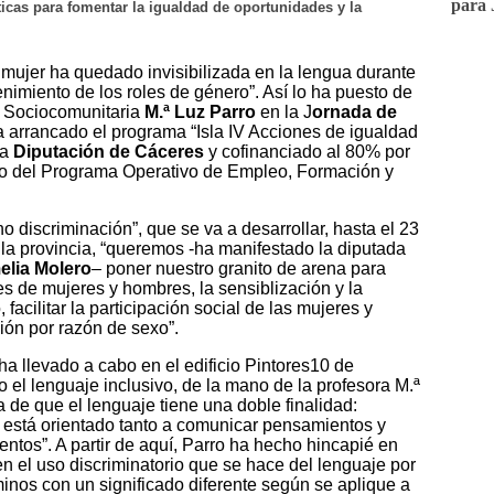
para 
ticas para fomentar la igualdad de oportunidades y la
a mujer ha quedado invisibilizada en la lengua durante
enimiento de los roles de género”. Así lo ha puesto de
ón Sociocomunitaria
M.ª Luz Parro
en la J
ornada de
 arrancado el programa “Isla IV Acciones de igualdad
la
Diputación de Cáceres
y cofinanciado al 80% por
co del Programa Operativo de Empleo, Formación y
o discriminación”, que se va a desarrollar, hasta el 23
 la provincia, “queremos -ha manifestado la diputada
lia Molero
– poner nuestro granito de arena para
s de mujeres y hombres, la sensiblización y la
facilitar la participación social de las mujeres y
ión por razón de sexo”.
ha llevado a cabo en el edificio Pintores10 de
 el lenguaje inclusivo, de la mano de la profesora M.ª
ea de que el lenguaje
tiene
una doble finalidad:
e está orientado tanto a comunicar pensamientos y
tos”. A partir de aquí, Parro ha hecho hincapié en
en el uso discriminatorio que se hace del lenguaje por
inos con un significado diferente según se aplique a