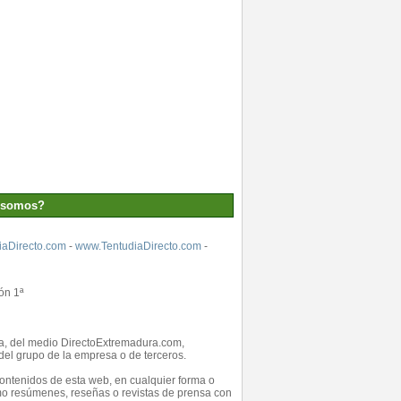
 somos?
aDirecto.com
-
www.TentudiaDirecto.com
-
ón 1ª
ada, del medio DirectoExtremadura.com,
el grupo de la empresa o de terceros.
 contenidos de esta web, en cualquier forma o
como resúmenes, reseñas o revistas de prensa con