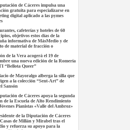
putación de Cáceres impulsa una
ción gratuita para especializarse en
ting digital aplicado a las pymes
es
urantes, cafeterías y hoteles de 60
pios, objetivos estos días de la
ña informativa de MásMedio y de
to de material de fracción o
ón de la Vera acogerá el 19 de
embre una nueva edición de la Romería
I “Bellota Queer”
lacio de Mayoralgo alberga la silla que
rigen a la colección “Sent-Art” de
l Sansón
putación de Cáceres apoya la segunda
ón de la Escuela de Alto Rendimiento
Jóvenes Pianistas «Valle del Ambroz»
esidente de la Diputación de Cáceres
a Casas de Millán y Mirabel tras el
dio y refuerza su apoyo para la