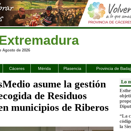
Extremadura
e Agosto de 2026
Cáceres
Mérida
Plasencia
Provincia de Bada
sMedio asume la gestión
Lo m
Esthe
Recogida de Residuos
objeti
propo
en municipios de Riberos
Diput
“La c
códig
la Si