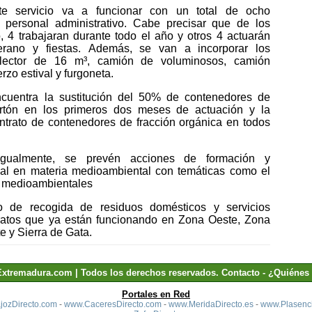
te servicio va a funcionar con
un total de ocho
 personal administrativo
.
Cabe precisar que de los
o, 4 trabajaran durante todo el año y otros 4 actuarán
rano y fiestas
.
Además, se van a incorporar los
olector de 16 m³,
c
amión de voluminosos,
c
amión
erzo estival
y f
urgoneta.
ncuentra la sustitución del 50% de contenedores de
cartón en los primeros dos meses de actuación y la
ontrato de contenedores de fracción orgánica en todos
igualmente, se prevén acciones de formación y
ocal en materia medioambiental con temáticas como el
os medioambientales
o de recogida de residuos domésticos y servicios
ratos
que ya están funcionando en Zona Oeste, Zona
te
y
Sierra de Gata.
Extremadura.com | Todos los derechos reservados.
Contacto
-
¿Quiénes
Portales en Red
ozDirecto.com
-
www.CaceresDirecto.com
-
www.MeridaDirecto.es
-
www.Plasenci