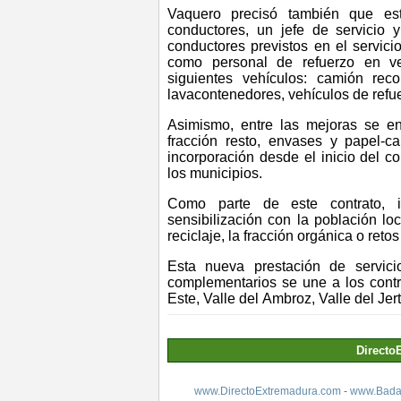
Vaquero precisó también que es
conductores,
un jefe de servicio y
conductores previstos en el servici
como personal de refuerzo en ve
siguientes
vehículos:
c
amión rec
lavacontenedores,
v
ehículos de refu
Asimismo, entre las mejoras se e
fracción resto, envases y papel-
incorporación desde el inicio del c
los municipios.
Como parte de este contrato, 
sensibilización con la población l
reciclaje, la fracción orgánica o ret
Esta nueva prestación de servici
complementarios se
une a los
cont
Este, Valle del
Ambroz
,
Valle del
Jer
Directo
www.DirectoExtremadura.com
-
www.Badaj