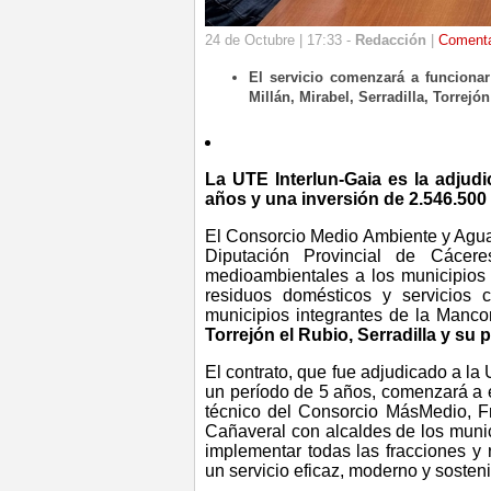
24 de Octubre | 17:33 -
Redacción
|
Coment
El servicio comenzará a funcionar
Millán, Mirabel, Serradilla, Torrejó
La UTE Interlun-Gaia es la adjudi
años y una inversión de 2.546.500
El Consorcio Medio Ambiente y Agua
Diputación Provincial de Cácere
medioambientales a los municipios 
residuos domésticos y servicios 
municipios integrantes de la Manc
Torrejón el Rubio, Serradilla y su 
El contrato, que fue adjudicado a la
un período de 5 años, comenzará a e
técnico del Consorcio MásMedio, 
Cañaveral con alcaldes de los munic
implementar
todas las fracciones y 
un servicio eficaz, moderno y sosteni