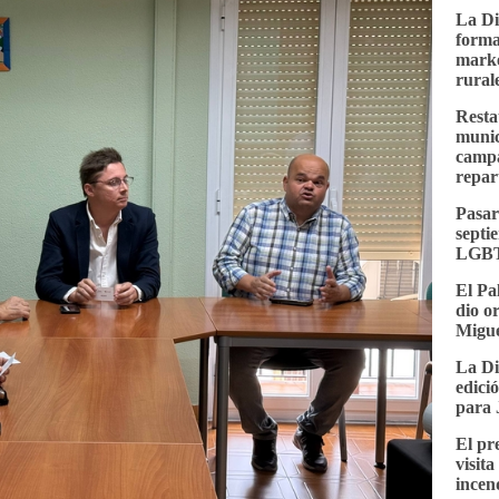
La Di
forma
marke
rural
Resta
munici
campa
repar
Pasar
septi
LGBT
El Pa
dio o
Migue
La Di
edici
para 
El pr
visit
incen