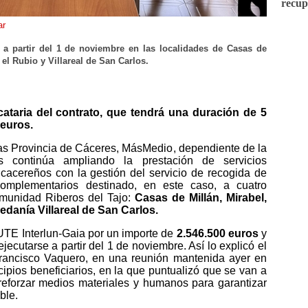
recup
ar
 a partir del
1 de noviembre
en las localidades de Casas de
n el Rubio y Villareal de San Carlos.
cataria del contrato, que tendrá una duración de 5
 euros.
s Provincia de Cáceres, MásMedio, dependiente de la
s continúa ampliando la prestación de servicios
cacereños con la gestión del servicio de recogida de
complementarios destinado, en este caso, a cuatro
omunidad Riberos del Tajo:
Casas de Millán, Mirabel,
pedanía Villareal de San Carlos.
UTE Interlun-Gaia
por un importe de
2.546.500 euros
y
jecutarse a partir del
1 de noviembre
. Así lo
explicó
el
Francisco Vaquero, en una reunión mantenida
ayer
en
ipios beneficiarios, en la que
puntualizó
que
se van a
reforzar
medios materiales y humanos para garantizar
ble.