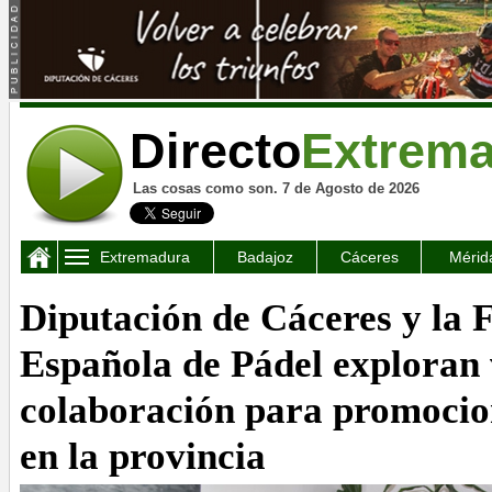
Directo
Extrem
Las cosas como son. 7 de Agosto de 2026
Extremadura
Badajoz
Cáceres
Mérid
Diputación de Cáceres y la 
Española de Pádel exploran 
colaboración para promocio
en la provincia