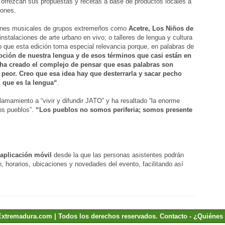
s ofrezcan sus propuestas y recetas a base de productos locales a
iones.
iones musicales de grupos extremeños como
Acetre, Los Niños de
 instalaciones de arte urbano en vivo; o talleres de lengua y cultura
ue esta edición toma especial relevancia porque, en palabras de
ción de nuestra lengua y de esos términos que casi están en
ha creado el complejo de pensar que esas palabras son
r peor. Creo que esa idea hay que desterrarla y sacar pecho
 que es la lengua“
.
llamamiento a “vivir y difundir JATO” y ha resaltado “la enorme
os pueblos”.
“Los pueblos no somos periferia; somos presente
aplicación móvil
desde la que las personas asistentes podrán
, horarios, ubicaciones y novedades del evento, facilitando así
Extremadura.com | Todos los derechos reservados.
Contacto
-
¿Quiénes