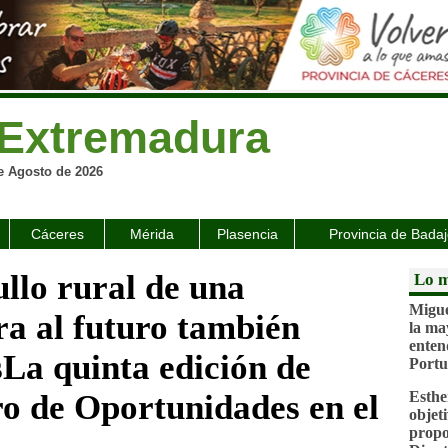
Extremadura
e Agosto de 2026
Cáceres
Mérida
Plasencia
Provincia de Bada
llo rural de una
Lo m
Migue
ra al futuro también
la ma
enten
sLa quinta edición de
Portu
o de Oportunidades en el
Esthe
objeti
propo