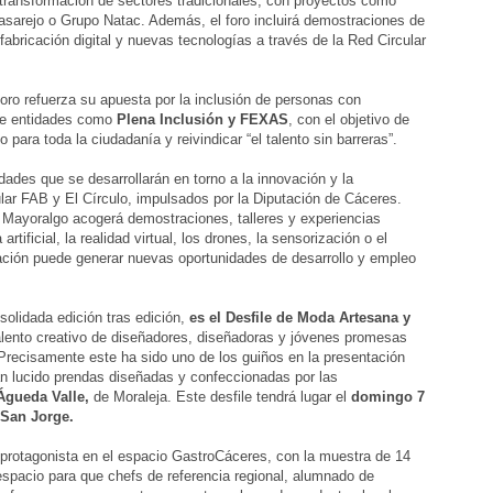
a transformación de sectores tradicionales, con proyectos como
asarejo o Grupo Natac. Además, el foro incluirá demostraciones de
al, fabricación digital y nuevas tecnologías a través de la Red Circular
oro refuerza su apuesta por la inclusión de personas con
 de entidades como
Plena Inclusión y FEXAS
, con el objetivo de
o para toda la ciudadanía y reivindicar “el talento sin barreras”.
dades que se desarrollarán en torno a la innovación y la
ular FAB y El Círculo, impulsados por la Diputación de Cáceres.
e Mayoralgo acogerá demostraciones, talleres y experiencias
rtificial, la realidad virtual, los drones, la sensorización o el
vación puede generar nuevas oportunidades de desarrollo y empleo
olidada edición tras edición,
es el Desfile de Moda Artesana y
alento creativo de diseñadores, diseñadoras y jóvenes promesas
l. Precisamente este ha sido uno de los guiños en la presentación
n lucido prendas diseñadas y confeccionadas por las
Águeda Valle,
de Moraleja. Este desfile tendrá lugar el
domingo 7
e San Jorge.
protagonista en el espacio GastroCáceres, con la muestra de 14
spacio para que chefs de referencia regional, alumnado de