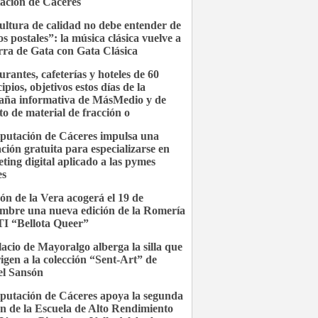
ación de Cáceres
ultura de calidad no debe entender de
os postales”: la música clásica vuelve a
erra de Gata con Gata Clásica
urantes, cafeterías y hoteles de 60
pios, objetivos estos días de la
ña informativa de MásMedio y de
to de material de fracción o
putación de Cáceres impulsa una
ción gratuita para especializarse en
ting digital aplicado a las pymes
es
ón de la Vera acogerá el 19 de
embre una nueva edición de la Romería
I “Bellota Queer”
lacio de Mayoralgo alberga la silla que
rigen a la colección “Sent-Art” de
l Sansón
putación de Cáceres apoya la segunda
ón de la Escuela de Alto Rendimiento