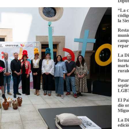
Diput
“La c
códig
la Si
Resta
munici
campa
repar
La Di
forma
marke
rural
Pasar
septi
LGBT
El Pa
dio o
Migue
La Di
edici