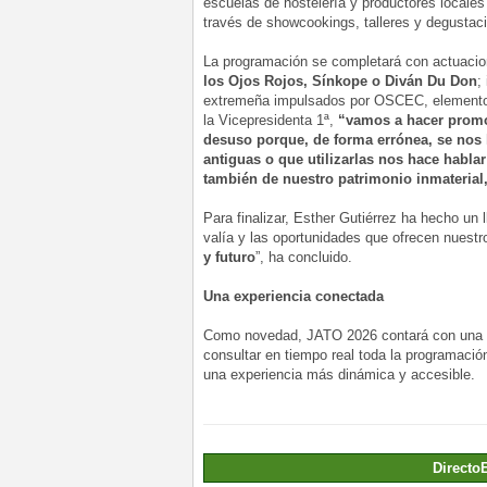
escuelas de hostelería y productores locale
través de showcookings, talleres y degustac
La programación se completará con actuac
los Ojos Rojos, Sínkope o Diván Du Don
;
extremeña impulsados por OSCEC, elemento q
la Vicepresidenta 1ª,
“vamos a hacer promo
desuso porque, de forma errónea, se nos 
antiguas o que utilizarlas nos hace habla
también de nuestro patrimonio inmaterial,
Para finalizar, Esther Gutiérrez ha hecho un 
valía y las oportunidades que ofrecen nuestr
y futuro
”, ha concluido.
Una experiencia conectada
Como novedad, JATO 2026 contará con una
consultar en tiempo real toda la programación
una experiencia más dinámica y accesible.
Directo