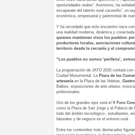
oportunidades reales”. Asimismo, ha señalad
escaparate del talento rural cacereño”, un es
económica, empresarial y patrimonial de nue
Y ha recordado que este encuentro nace con 
una realidad moderna, dinámica y conectada 
quienes mantienen vivos los pueblos: per
productores locales, asociaciones cultura
territorio desde la cercanía y el compro
“Los pueblos no somos ‘periferia’, somos
La programación de JATO 2026 contará con ac
Ciudad Monumental. La
Plaza de las Coma
artesanía
en la Plaza de las Veletas,
Gastro
Balbos, exposiciones de arte urbano, música e
profesionales.
Uno de los grandes ejes será el
V Foro Con
como la Plaza de San Jorge y el Palacio de 
todo del ámbito tecnológico-, estudiantes, en
laborales y de negocio en el entorno rural.
Entre los contenidos más destacados figuran 