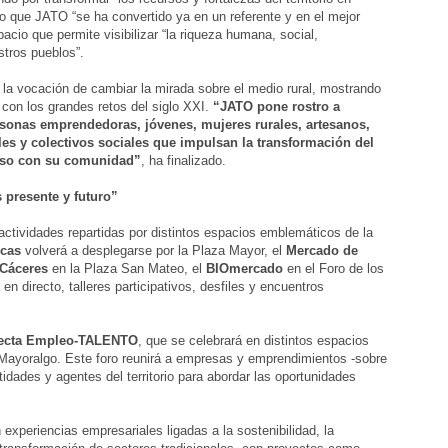
o que JATO “se ha convertido ya en un referente y en el mejor
pacio que permite visibilizar “la riqueza humana, social,
stros pueblos”.
la vocación de cambiar la mirada sobre el medio rural, mostrando
con los grandes retos del siglo XXI.
“JATO pone rostro a
sonas emprendedoras, jóvenes, mujeres rurales, artesanos,
les y colectivos sociales que impulsan la transformación del
miso con su comunidad”
, ha finalizado.
 presente y futuro”
tividades repartidas por distintos espacios emblemáticos de la
rcas
volverá a desplegarse por la Plaza Mayor, el
Mercado de
Cáceres
en la Plaza San Mateo, el
BIOmercado
en el Foro de los
n directo, talleres participativos, desfiles y encuentros
ecta Empleo-TALENTO
, que se celebrará en distintos espacios
Mayoralgo. Este foro reunirá a empresas y emprendimientos -sobre
tidades y agentes del territorio para abordar las oportunidades
experiencias empresariales ligadas a la sostenibilidad, la