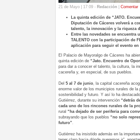
21 de Mayo | 17:09 -
Redacción
|
Comentar
La quinta edición de “JATO. Encue
Diputación de Cáceres volverá a co
talento, la innovación y la riqueza d
Entre las novedades se encuentra 
TALENTO con la participación de F
aplicación para seguir el evento en
El Palacio de Mayoralgo de Cáceres ha abier
quinta edición de
“Jato. Encuentro de Opor
para dar a conocer el talento, la cultura, la 
cacereña y, en especial, de sus pueblos.
Del
5 al 7 de junio
, la capital cacereña acog
enorme valor de los municipios rurales de la
sostenibilidad y futuro. Y así lo ha destacado
Gutiérrez, durante su intervención
“detrás d
cada uno de los rincones rurales de la pr
rural
“ha dejado de ser periferia para conv
subrayando que los pueblos
“no solo repre
futuro”
.
Gutiérrez ha insistido además en la importa
tener claro hacia dónde queremos ir”, apostand