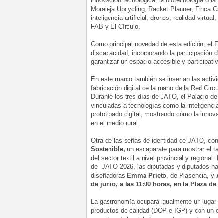
innovación tecnológica, la biotecnología o l
Moraleja Upcycling, Racket Planner, Finca C
inteligencia artificial, drones, realidad virtu
FAB y El Círculo.
Como principal novedad de esta edición, el F
discapacidad, incorporando la participación
garantizar un espacio accesible y participativ
En este marco también se insertan las activi
fabricación digital de la mano de la Red Circ
Durante los tres días de JATO, el Palacio d
vinculadas a tecnologías como la inteligencia a
prototipado digital, mostrando cómo la inno
en el medio rural.
Otra de las señas de identidad de JATO, cons
Sostenible,
un escaparate para mostrar el t
del sector textil a nivel provincial y regiona
de JATO 2026, las diputadas y diputados ha
diseñadoras
Emma Prieto
, de Plasencia, y
de junio, a las 11:00 horas, en la Plaza d
La gastronomía ocupará igualmente un lugar 
productos de calidad (DOP e IGP) y con un e