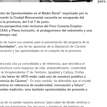
para 
ntro de Oportunidades en el Medio Rural” impulsado por la
nvertir la Ciudad Monumental cacereña en escaparate del
e la provincia, del 5 al 7 de junio.
una perspectiva más inclusiva del Foro Conecta Empleo-
EXAS y Plena Inclusión, el protagonismo del extremeñu y una
 tiempo real.
to de nuevo sus puertas para la presentación del programa de la
tunidades”,
una de las apuestas de la Diputación de Cáceres
innovación y las oportunidades en el conjunto de la provincia
erá esta cita ya consolidada y de referencia, que reivindica el
 provincia como espacios de vida, emprendimiento, creatividad,
 la Vicepresidenta 1ª de Territorio, Igualdad y Cultura, Esther
e las letras de JATO están cada uno de nuestros pueblos y
ovincia de Cáceres”
. En este sentido, ha defendido que el mundo
ertirse en referencia de modernidad, innovación y futuro”
,
sentan tradición, sino también oportunidades de presente y
ncia de no perder nuestra esencia “para saber de dónde venimos y
o por transformar “los recursos y fortalezas del territorio en