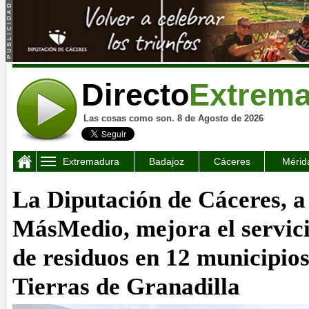
Directo
Extrem
Las cosas como son. 8 de Agosto de 2026
Extremadura
Badajoz
Cáceres
Mérid
La Diputación de Cáceres, a
MásMedio, mejora el servici
de residuos en 12 municipios
Tierras de Granadilla