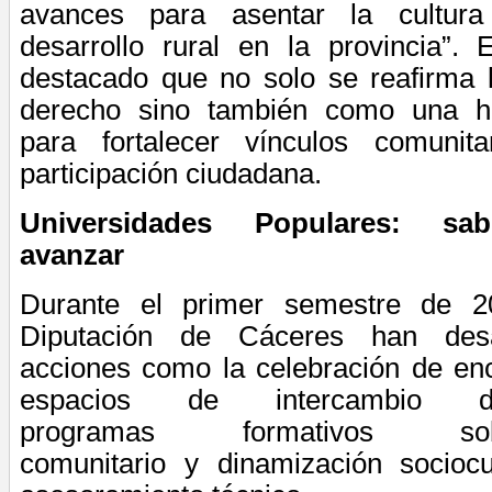
avances para asentar la cultu
desarrollo rural en la provincia”.
destacado que no solo se reafirma 
derecho
sino
también como
una he
para fortalecer vínculos comunita
participación ciudadana.
Universidades Populares: sabe
avanzar
Durante el primer semestre de 
Diputación de Cáceres han desar
acciones
como
la celebración de enc
espacios de intercambio de
programa
s
formativo
s
so
comunitario
y
dinamización sociocul