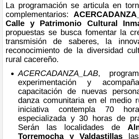
La programación se articula en torn
complementarios:
ACERCADANZA_L
Calle y Patrimonio Cultural Inma
propuestas se busca fomentar
la cr
transmisión de saberes, la innov
reconocimiento de la diversidad cul
rural cacereño.
ACERCADANZA_LAB
, program
experimentación y acompañ
capacitación de nuevas persona
danza comunitaria en el medio r
iniciativa
contempla 70 hor
especializada y 30 horas de prá
Serán las localidades de
Al
Torremocha y Valdastillas
las