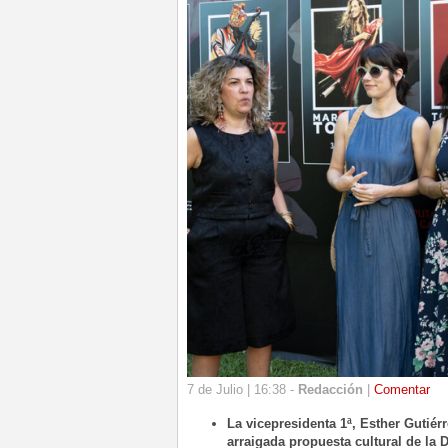
7 de Julio | 16:38 -
Redacción
|
Comentar
La vicepresidenta 1ª, Esther Gutiér
arraigada propuesta cultural de la 