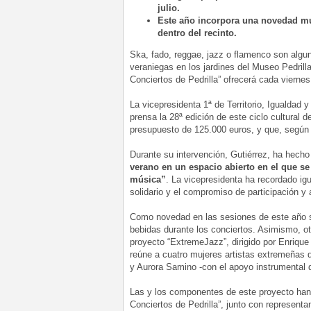
julio.
Este año incorpora una novedad mu
dentro del recinto.
Ska, fado, reggae, jazz o flamenco son algu
veraniegas en los jardines del Museo Pedrilla
Conciertos de Pedrilla” ofrecerá cada vierne
La vicepresidenta 1ª de Territorio, Igualdad y
prensa la 28ª edición de este ciclo cultural
presupuesto de 125.000 euros, y que, según 
Durante su intervención, Gutiérrez, ha hecho
verano en un espacio abierto en el que se 
música”
. La vicepresidenta ha recordado i
solidario y el compromiso de participación 
Como novedad en las sesiones de este año se 
bebidas durante los conciertos. Asimismo, o
proyecto “ExtremeJazz”, dirigido por Enrique
reúne a cuatro mujeres artistas extremeñas 
y Aurora Samino -con el apoyo instrumental 
Las y los componentes de este proyecto han 
Conciertos de Pedrilla”, junto con representa