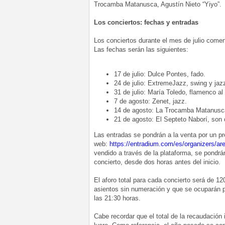
Trocamba Matanusca, Agustín Nieto “Yiyo”.
Los conciertos: fechas y entradas
Los conciertos durante el mes de julio comen
Las fechas serán las siguientes:
17 de julio: Dulce Pontes, fado.
24 de julio: ExtremeJazz, swing y jaz
31 de julio: María Toledo, flamenco al
7 de agosto: Zenet, jazz.
14 de agosto: La Trocamba Matanusca,
21 de agosto: El Septeto Naborí, son
Las entradas se pondrán a la venta por un pr
web:
https://entradium.com/es/organizers/are
vendido a través de la plataforma, se pondrán
concierto, desde dos horas antes del inicio.
El aforo total para cada concierto será de 1
asientos sin numeración y que se ocuparán po
las 21:30 horas.
Cabe recordar que el total de la recaudación