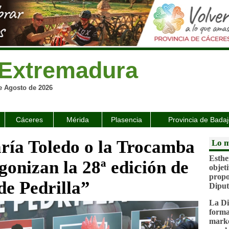
Extremadura
e Agosto de 2026
Cáceres
Mérida
Plasencia
Provincia de Bada
ría Toledo o la Trocamba
Lo m
Esthe
onizan la 28ª edición de
objeti
propo
de Pedrilla”
Diput
La Di
forma
marke