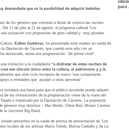
edici
para 
y demandada que es la posibilidad de adquirir bebidas
nos de los géneros que volverán a llenar de música las noches
. Del 17 de julio al 21 de agosto, el programa cultural “Los
s una actuación con propuestas de gran calidad y muy plurales.
 Cultura,
Esther Gutiérrez,
ha presentado este martes en rueda de
 de la Diputación de Cáceres, que cuenta este año con un
ha destacado, reúne una programación “de primer nivel”.
 una invitación a la ciudadanía
“a disfrutar de estas noches de
crea ese vínculo único entre la cultura, el patrimonio y y la
gualmente que este ciclo incorpora de nuevo “ese componente
y apoyo a entidades que ayudan a otras personas”.
instalará una barra para que el público asistente pueda adquirir
tra de las innovaciones de la programación viene de la mano del
 Tejado e impulsado por la Diputación de Cáceres. La propuesta
de géneros muy distintos – Mar Morán, Chloé Bird, Miriam Cantero
de la Jazzeres Big Band.
estado presentes en la rueda de prensa de presentación de “Los
ntes locales de los artistas María Toledo, Marisa Carballo y de La