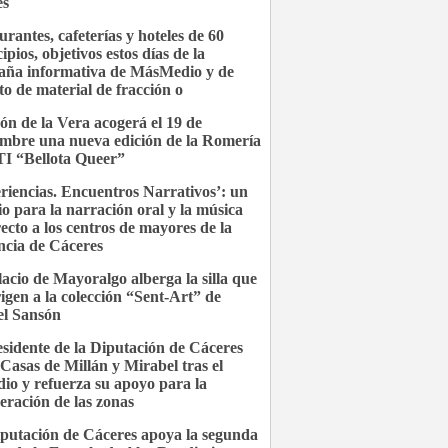
es
urantes, cafeterías y hoteles de 60
pios, objetivos estos días de la
ña informativa de MásMedio y de
to de material de fracción o
ón de la Vera acogerá el 19 de
embre una nueva edición de la Romería
I “Bellota Queer”
riencias. Encuentros Narrativos’: un
io para la narración oral y la música
recto a los centros de mayores de la
ncia de Cáceres
lacio de Mayoralgo alberga la silla que
rigen a la colección “Sent-Art” de
l Sansón
esidente de la Diputación de Cáceres
a Casas de Millán y Mirabel tras el
dio y refuerza su apoyo para la
eración de las zonas
putación de Cáceres apoya la segunda