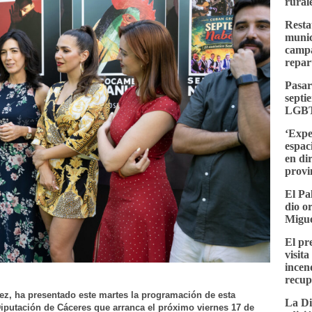
rural
Resta
munici
campa
repar
Pasar
septi
LGBT
‘Expe
espac
en di
provi
El Pa
dio o
Migue
El pr
visit
incen
recup
rez, ha presentado este martes la programación de esta
La Di
Diputación de Cáceres que arranca el próximo viernes 17 de