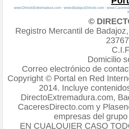
Por
www.DirectoExtremadura.com
-
www.BadajozDirecto.com
-
www.CaceresD
© DIREC
Registro Mercantil de Badajoz
23767,
C.I.
Domicilio 
Correo electrónico de conta
Copyright © Portal en Red Intern
2014. Incluye contenido
DirectoExtremadura.com, Bad
CaceresDirecto.com y Plasenc
empresas del grupo 
EN CUALQUIER CASO TO