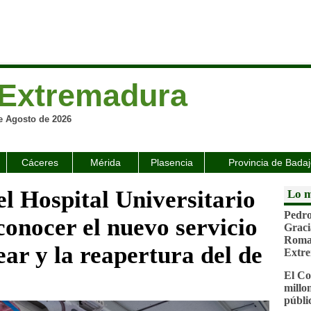
Extremadura
e Agosto de 2026
Cáceres
Mérida
Plasencia
Provincia de Bada
el Hospital Universitario
Lo m
Pedro
conocer el nuevo servicio
Graci
Roman
ar y la reapertura del de
Extr
El Co
millo
públi