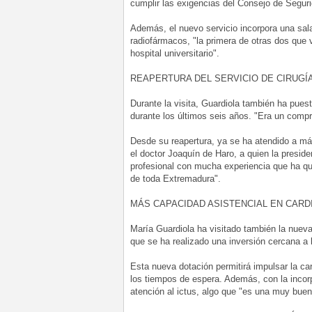
cumplir las exigencias del Consejo de Seguri
Además, el nuevo servicio incorpora una sala
radiofármacos, "la primera de otras dos que
hospital universitario".
REAPERTURA DEL SERVICIO DE CIRUGÍ
Durante la visita, Guardiola también ha puest
durante los últimos seis años. "Era un com
Desde su reapertura, ya se ha atendido a má
el doctor Joaquín de Haro, a quien la presid
profesional con mucha experiencia que ha que
de toda Extremadura".
MÁS CAPACIDAD ASISTENCIAL EN CARDI
María Guardiola ha visitado también la nueva
que se ha realizado una inversión cercana a 
Esta nueva dotación permitirá impulsar la card
los tiempos de espera. Además, con la incorp
atención al ictus, algo que "es una muy buen