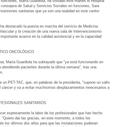
funciones, María Guardiola, ha visitado este martes el Hospital
 consejera de Salud y Servicios Sociales en funciones, Sara
nversiones sanitarias que ya son una realidad en este centro
s ha destacado la puesta en marcha del servicio de Medicina
a Vascular y la creación de una nueva sala de Intervencionismo
importante avance en la calidad asistencial y en la capacidad
STICO ONCOLÓGICO
lear, María Guardiola ha subrayado que "ya está funcionando en
va atendiendo pacientes durante la última semana", tras una
os.
de un PET-TAC, que, en palabras de la presidenta, "supone un salto
del cáncer y va a evitar muchísimos desplazamientos innecesarios a
FESIONALES SANITARIOS
ecer expresamente la labor de los profesionales que han hecho
. "Quiero dar las gracias, en este momento, a todos los
te los últimos dos años para que las instalaciones pudieran