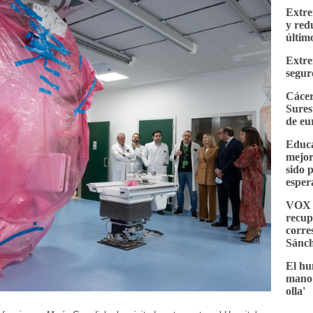
Extre
y red
últim
Extre
segur
Cácer
Sures
de eu
Educa
mejor
sido 
esper
VOX e
recup
corre
Sánc
El hu
mano 
olla'