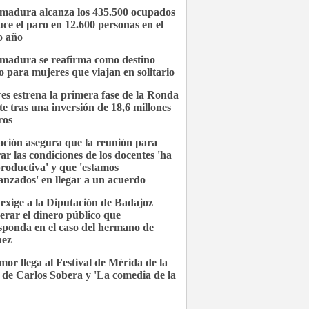
madura alcanza los 435.500 ocupados
uce el paro en 12.600 personas en el
o año
madura se reafirma como destino
o para mujeres que viajan en solitario
es estrena la primera fase de la Ronda
te tras una inversión de 18,6 millones
ros
ción asegura que la reunión para
ar las condiciones de los docentes 'ha
productiva' y que 'estamos
anzados' en llegar a un acuerdo
xige a la Diputación de Badajoz
erar el dinero público que
sponda en el caso del hermano de
hez
mor llega al Festival de Mérida de la
de Carlos Sobera y 'La comedia de la