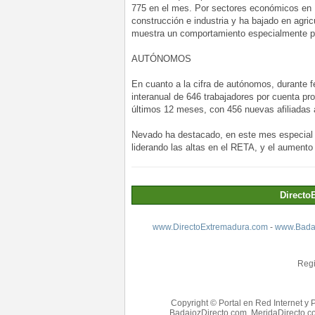
775 en el mes. Por sectores económicos en E
construcción e industria y ha bajado en agri
muestra un comportamiento especialmente po
AUTÓNOMOS
En cuanto a la cifra de autónomos, durante f
interanual de 646 trabajadores por cuenta pr
últimos 12 meses, con 456 nuevas afiliadas
Nevado ha destacado, en este mes especial d
liderando las altas en el RETA, y el aumento 
Directo
www.DirectoExtremadura.com
-
www.Badaj
Regi
Copyright © Portal en Red Internet y 
BadajozDirecto.com, MeridaDirecto.co