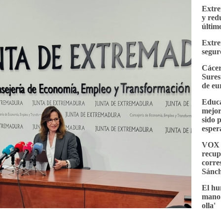
Extre
y red
últim
Extre
segur
Cácer
Sures
de eu
Educa
mejor
sido 
esper
VOX e
recup
corre
Sánc
El hu
mano 
olla'