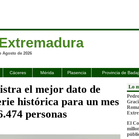
Extremadura
e Agosto de 2026
Cáceres
Mérida
Plasencia
Provincia de Bada
stra el mejor dato de
Lo m
Pedro
erie histórica para un mes
Graci
Roman
66.474 personas
Extr
El Co
millo
públi