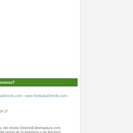
 somos?
aDirecto.com
-
www.TentudiaDirecto.com
-
ón 1ª
ada, del medio DirectoExtremadura.com,
el grupo de la empresa o de terceros.