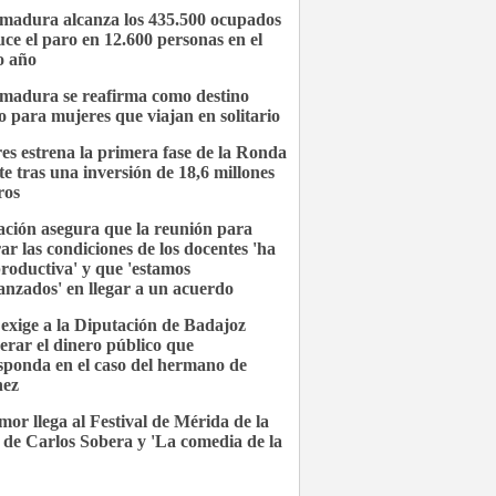
madura alcanza los 435.500 ocupados
uce el paro en 12.600 personas en el
o año
madura se reafirma como destino
o para mujeres que viajan en solitario
es estrena la primera fase de la Ronda
te tras una inversión de 18,6 millones
ros
ción asegura que la reunión para
ar las condiciones de los docentes 'ha
productiva' y que 'estamos
anzados' en llegar a un acuerdo
xige a la Diputación de Badajoz
erar el dinero público que
sponda en el caso del hermano de
hez
mor llega al Festival de Mérida de la
de Carlos Sobera y 'La comedia de la