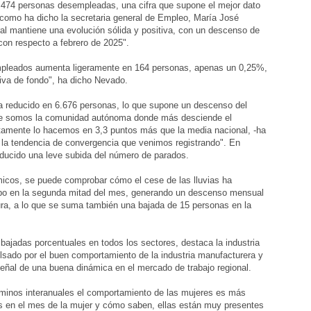
.474 personas desempleadas, una cifra que supone el mejor dato
y como ha dicho la secretaria general de Empleo, María José
al mantiene una evolución sólida y positiva, con un descenso de
n respecto a febrero de 2025".
pleados aumenta ligeramente en 164 personas, apenas un 0,25%,
tiva de fondo", ha dicho Nevado.
a reducido en 6.676 personas, lo que supone un descenso del
que somos la comunidad autónoma donde más desciende el
tamente lo hacemos en 3,3 puntos más que la media nacional, -ha
 la tendencia de convergencia que venimos registrando". En
ducido una leve subida del número de parados.
micos, se puede comprobar cómo el cese de las lluvias ha
ampo en la segunda mitad del mes, generando un descenso mensual
ra, a lo que se suma también una bajada de 15 personas en la
 bajadas porcentuales en todos los sectores, destaca la industria
lsado por el buen comportamiento de la industria manufacturera y
señal de una buena dinámica en el mercado de trabajo regional.
érminos interanuales el comportamiento de las mujeres es más
s en el mes de la mujer y cómo saben, ellas están muy presentes