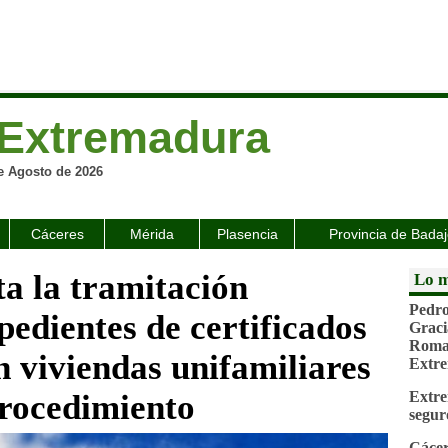
Extremadura
e Agosto de 2026
Cáceres
Mérida
Plasencia
Provincia de Bada
ta la tramitación
Lo m
Pedro
edientes de certificados
Graci
Roman
n viviendas unifamiliares
Extr
procedimiento
Extre
segur
Cácer