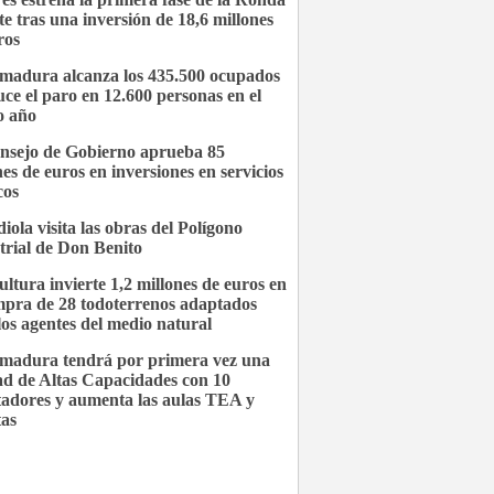
te tras una inversión de 18,6 millones
ros
madura alcanza los 435.500 ocupados
uce el paro en 12.600 personas en el
o año
nsejo de Gobierno aprueba 85
nes de euros en inversiones en servicios
cos
iola visita las obras del Polígono
trial de Don Benito
ultura invierte 1,2 millones de euros en
mpra de 28 todoterrenos adaptados
los agentes del medio natural
madura tendrá por primera vez una
d de Altas Capacidades con 10
tadores y aumenta las aulas TEA y
tas