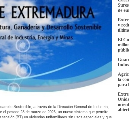
Sures
de eu
Extre
y red
últim
El Co
millo
públi
Guard
Indus
Agric
la co
para 
Extre
Unida
orien
arrollo Sostenible, a través de la Dirección General de Industria,
abier
e el pasado 28 de marzo de 2026, un nuevo sistema que permite
a tensión (BT) en viviendas unifamiliares sin usos especiales y que