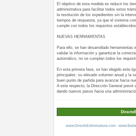
El objetivo de esta medida es reducir los ti
administrativa para facilitar todos estos tr
la resolución de los expedientes sin la interv
tiempos de respuesta, ya que el sistema c
cumple con todos los requisitos establecidos
NUEVAS HERRAMIENTAS
Para ello, se han desarrollado herramientas e
validar la información y garantizar la correc
automático, no se cumplan todos los requisi
En esta primera fase, se han elegido este ti
principales: su elevado volumen anual y la s
buen punto de partida para avanzar hacia nu
A este respecto, la Dirección General prevé
dando nuevos pasos hacia una administración
Directo
www.DirectoExtremadura.com
-
www.Badaj