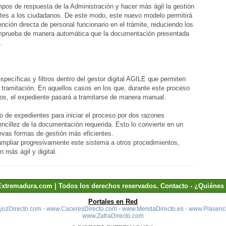
empos de respuesta de la Administración y hacer más ágil la gestión
ámites a los ciudadanos. De este modo, este nuevo modelo permitirá
ención directa de personal funcionario en el trámite, reduciendo los
omprueba de manera automática que la documentación presentada
.
specíficas y filtros dentro del gestor digital AGILE que permiten
ta tramitación. En aquellos casos en los que, durante este proceso
tos, el expediente pasará a tramitarse de manera manual.
po de expedientes para iniciar el proceso por dos razones
encillez de la documentación requerida. Esto lo convierte en un
evas formas de gestión más eficientes.
 ampliar progresivamente este sistema a otros procedimientos,
 más ágil y digital.
Extremadura.com | Todos los derechos reservados.
Contacto
-
¿Quiénes
Portales en Red
ozDirecto.com
-
www.CaceresDirecto.com
-
www.MeridaDirecto.es
-
www.Plasenci
www.ZafraDirecto.com