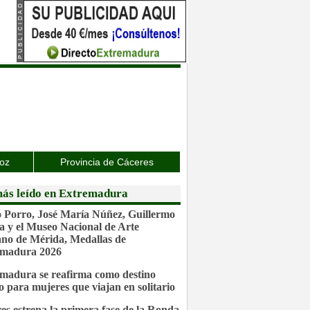
joz
Provincia de Cáceres
ás leído en Extremadura
 Porro, José María Núñez, Guillermo
a y el Museo Nacional de Arte
o de Mérida, Medallas de
emadura 2026
madura se reafirma como destino
o para mujeres que viajan en solitario
es estrena la primera fase de la Ronda