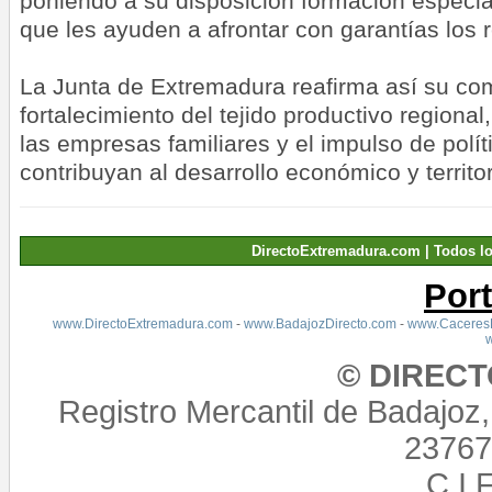
poniendo a su disposición formación especia
que les ayuden a afrontar con garantías los r
La Junta de Extremadura reafirma así su co
fortalecimiento del tejido productivo region
las empresas familiares y el impulso de polí
contribuyan al desarrollo económico y territo
DirectoExtremadura.com | Todos l
Por
www.DirectoExtremadura.com
-
www.BadajozDirecto.com
-
www.CaceresD
© DIREC
Registro Mercantil de Badajoz
23767,
C.I.