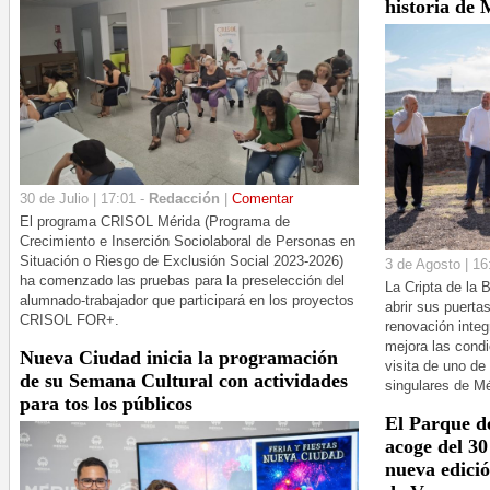
historia de
30 de Julio | 17:01 -
Redacción
|
Comentar
El programa CRISOL Mérida (Programa de
Crecimiento e Inserción Sociolaboral de Personas en
Situación o Riesgo de Exclusión Social 2023-2026)
3 de Agosto | 16
ha comenzado las pruebas para la preselección del
La Cripta de la 
alumnado-trabajador que participará en los proyectos
abrir sus puerta
CRISOL FOR+.
renovación integ
mejora las cond
Nueva Ciudad inicia la programación
visita de uno de
de su Semana Cultural con actividades
singulares de Mé
para tos los públicos
El Parque d
acoge del 30
nueva edici