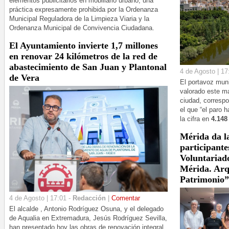
elementos publicitarios en mobiliario urbano, una
práctica expresamente prohibida por la Ordenanza
Municipal Reguladora de la Limpieza Viaria y la
Ordenanza Municipal de Convivencia Ciudadana.
El Ayuntamiento invierte 1,7 millones
en renovar 24 kilómetros de la red de
abastecimiento de San Juan y Plantonal
4 de Agosto | 17
de Vera
El portavoz muni
valorado este ma
ciudad, correspo
el que “el paro 
la cifra en
4.148
Mérida da la
participant
Voluntariad
Mérida. Arqu
Patrimonio”
4 de Agosto | 17:01 -
Redacción
|
Comentar
El alcalde , Antonio Rodríguez Osuna, y el delegado
de Aqualia en Extremadura, Jesús Rodríguez Sevilla,
han presentado hoy las obras de renovación integral