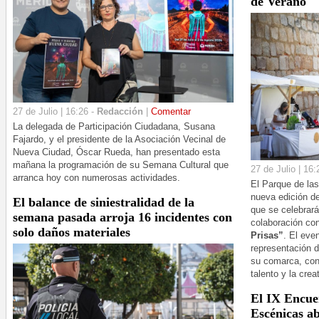
de Verano
27 de Julio | 16:26 -
Redacción
|
Comentar
La delegada de Participación Ciudadana, Susana
Fajardo, y el presidente de la Asociación Vecinal de
Nueva Ciudad, Óscar Rueda, han presentado esta
mañana la programación de su Semana Cultural que
27 de Julio | 16:
arranca hoy con numerosas actividades.
El Parque de la
nueva edición d
El balance de siniestralidad de la
que se celebrará
semana pasada arroja 16 incidentes con
colaboración con
solo daños materiales
Prisas”
. El eve
representación 
su comarca, con
talento y la crea
El IX Encue
Escénicas ab