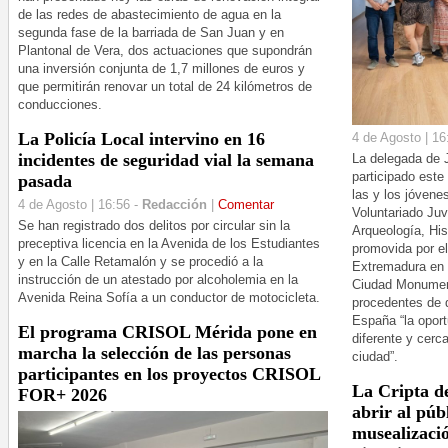
de las redes de abastecimiento de agua en la
segunda fase de la barriada de San Juan y en
Plantonal de Vera, dos actuaciones que supondrán
una inversión conjunta de 1,7 millones de euros y
que permitirán renovar un total de 24 kilómetros de
conducciones.
La Policía Local intervino en 16
4 de Agosto | 16
incidentes de seguridad vial la semana
La delegada de J
participado este
pasada
las y los jóvene
4 de Agosto | 16:56 -
Redacción
|
Comentar
Voluntariado Juv
Se han registrado dos delitos por circular sin la
Arqueología, Hist
preceptiva licencia en la Avenida de los Estudiantes
promovida por el
y en la Calle Retamalón y se procedió a la
Extremadura en 
instrucción de un atestado por alcoholemia en la
Ciudad Monument
Avenida Reina Sofía a un conductor de motocicleta.
procedentes de 
España “la opor
El programa CRISOL Mérida pone en
diferente y cerca
marcha la selección de las personas
ciudad”.
participantes en los proyectos CRISOL
La Cripta de
FOR+ 2026
abrir al púb
musealizació