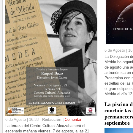
6 de Agosto | 16
La Delegación d
Mérida ha organ
de agosto una ac
astronómica en 
Proserpina con m
estrellas de las
el gran eclipse 
Mérida el día 12
La piscina 
concluir las
permanecerá 
6 de Agosto | 16:38 -
Redacción
|
Comentar
septiembre
La terraza del Centro Cultural Alcazaba será el
escenario mañana viernes, 7 de agosto, a las 21