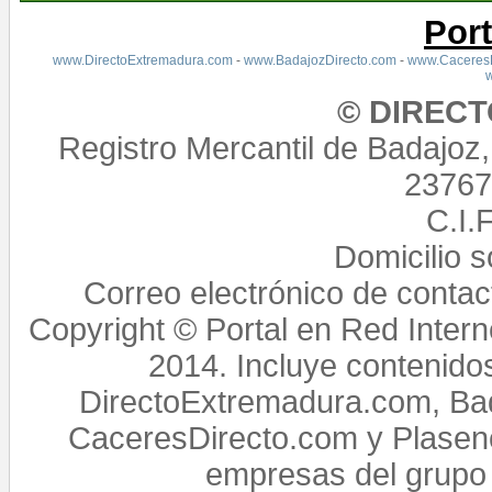
Por
www.DirectoExtremadura.com
-
www.BadajozDirecto.com
-
www.CaceresD
© DIREC
Registro Mercantil de Badajoz
23767,
C.I.
Domicilio 
Correo electrónico de conta
Copyright © Portal en Red Intern
2014. Incluye contenido
DirectoExtremadura.com, Bad
CaceresDirecto.com y Plasenc
empresas del grupo 