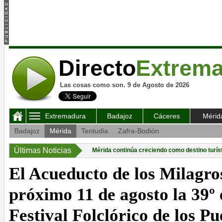
Directo
Extrem
Las cosas como son. 9 de Agosto de 2026
Extremadura
Badajoz
Cáceres
Mérid
Badajoz
Mérida
Tentudia
Zafra-Bodión
Últimas Noticias
Mérida continúa creciendo como destino turíst
El Acueducto de los Milagro
próximo 11 de agosto la 39º 
Festival Folclórico de los Pu