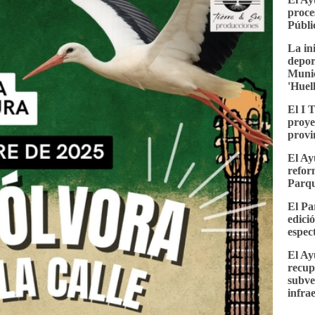
proce
Públi
La in
depor
Munic
'Huel
El I 
proye
provi
El Ay
refor
Parqu
El Pa
edici
espec
El Ay
recup
subve
infra