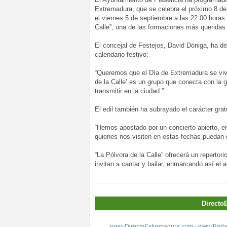
Extremadura, que se celebra el próximo 8 de
el viernes 5 de septiembre a las 22:00 horas
Calle”, una de las formaciones más queridas 
El concejal de Festejos, David Dóniga, ha de
calendario festivo:
“Queremos que el Día de Extremadura se viva
de la Calle’ es un grupo que conecta con la 
transmitir en la ciudad.”
El edil también ha subrayado el carácter gra
“Hemos apostado por un concierto abierto, e
quienes nos visiten en estas fechas puedan d
“La Pólvora de la Calle” ofrecerá un repertor
invitan a cantar y bailar, enmarcando así el
Directo
www.DirectoExtremadura.com
-
www.Badaj