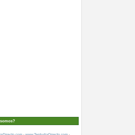
 somos?
aDirecto.com
-
www.TentudiaDirecto.com
-