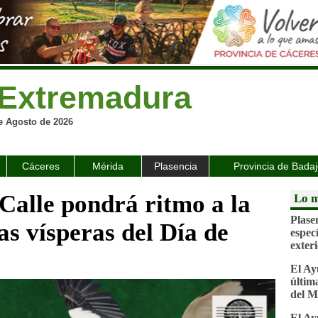
Extremadura
e Agosto de 2026
Cáceres
Mérida
Plasencia
Provincia de Bada
Calle pondrá ritmo a la
Lo m
Plase
s vísperas del Día de
espec
exter
El Ay
última
del M
El Ay