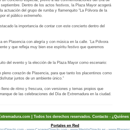
 septiembre. Dentro de los actos festivos, la Plaza Mayor acogerá
 la actuación del grupo de rumba y flamenquito “La Pólvora de la
por el público extremeño.
stacado la importancia de contar con este concierto dentro del
 en Plasencia con alegría y con música en la calle. ‘La Pólvora
gente y que refleja muy bien ese espíritu festivo que queremos
tuito del evento y la elección de la Plaza Mayor como escenario:
n pleno corazón de Plasencia, para que tanto los placentinos como
isfrutar juntos de un ambiente único.”
io lleno de ritmo y frescura, con versiones y temas propios que
 arranque de las celebraciones del Día de Extremadura en la ciudad.
Extremadura.com | Todos los derechos reservados.
Contacto
-
¿Quiénes
Portales en Red
ozDirecto.com
-
www.CaceresDirecto.com
-
www.MeridaDirecto.es
-
www.Plasenci