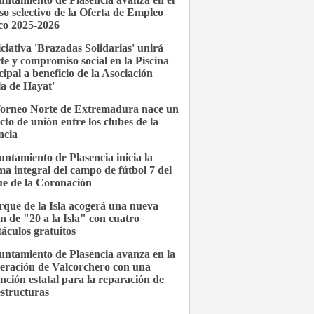
so selectivo de la Oferta de Empleo
co 2025-2026
iciativa 'Brazadas Solidarias' unirá
te y compromiso social en la Piscina
ipal a beneficio de la Asociación
la de Hayat'
Torneo Norte de Extremadura nace un
cto de unión entre los clubes de la
ncia
untamiento de Plasencia inicia la
ma integral del campo de fútbol 7 del
e de la Coronación
rque de la Isla acogerá una nueva
ón de "20 a la Isla" con cuatro
táculos gratuitos
untamiento de Plasencia avanza en la
eración de Valcorchero con una
nción estatal para la reparación de
estructuras