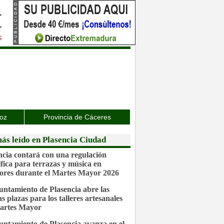
joz
Provincia de Cáceres
ás leído en Plasencia Ciudad
ncia contará con una regulación
ífica para terrazas y música en
iores durante el Martes Mayor 2026
untamiento de Plasencia abre las
s plazas para los talleres artesanales
artes Mayor
untamiento de Plasencia avanza en el