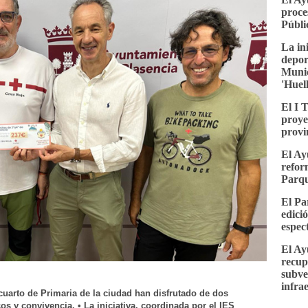
proce
Públi
La in
depor
Munic
'Huel
El I 
proye
provi
El Ay
refor
Parqu
El Pa
edici
espec
El Ay
recup
subve
infra
cuarto de Primaria de la ciudad han disfrutado de dos
os y convivencia. • La iniciativa, coordinada por el IES