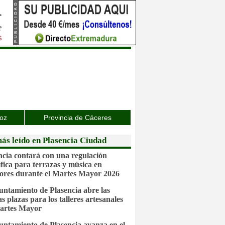
joz
Provincia de Cáceres
ás leído en Plasencia Ciudad
ncia contará con una regulación
ífica para terrazas y música en
iores durante el Martes Mayor 2026
untamiento de Plasencia abre las
s plazas para los talleres artesanales
artes Mayor
untamiento de Plasencia avanza en el