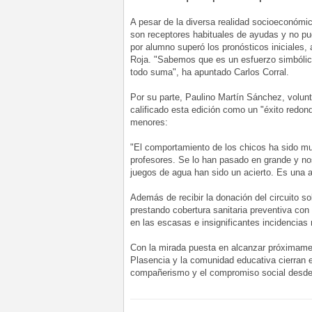
A pesar de la diversa realidad socioeconómi
son receptores habituales de ayudas y no pud
por alumno superó los pronósticos iniciales
Roja. "Sabemos que es un esfuerzo simbólic
todo suma", ha apuntado Carlos Corral.
Por su parte, Paulino Martín Sánchez, volunt
calificado esta edición como un "éxito redon
menores:
"El comportamiento de los chicos ha sido mu
profesores. Se lo han pasado en grande y nos
juegos de agua han sido un acierto. Es una a
Además de recibir la donación del circuito s
prestando cobertura sanitaria preventiva con
en las escasas e insignificantes incidencias
Con la mirada puesta en alcanzar próximamen
Plasencia y la comunidad educativa cierran e
compañerismo y el compromiso social desde 