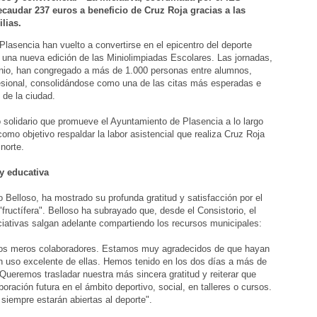
caudar 237 euros a beneficio de Cruz Roja gracias a las
lias.
Plasencia han vuelto a convertirse en el epicentro del deporte
de una nueva edición de las Miniolimpiadas Escolares. Las jornadas,
unio, han congregado a más de 1.000 personas entre alumnos,
esional, consolidándose como una de las citas más esperadas e
 de la ciudad.
o solidario que promueve el Ayuntamiento de Plasencia a lo largo
como objetivo respaldar la labor asistencial que realiza Cruz Roja
norte.
y educativa
 Belloso, ha mostrado su profunda gratitud y satisfacción por el
fructífera". Belloso ha subrayado que, desde el Consistorio, el
iniciativas salgan adelante compartiendo los recursos municipales:
mos meros colaboradores. Estamos muy agradecidos de que hayan
n uso excelente de ellas. Hemos tenido en los dos días a más de
Queremos trasladar nuestra más sincera gratitud y reiterar que
ración futura en el ámbito deportivo, social, en talleres o cursos.
 siempre estarán abiertas al deporte".