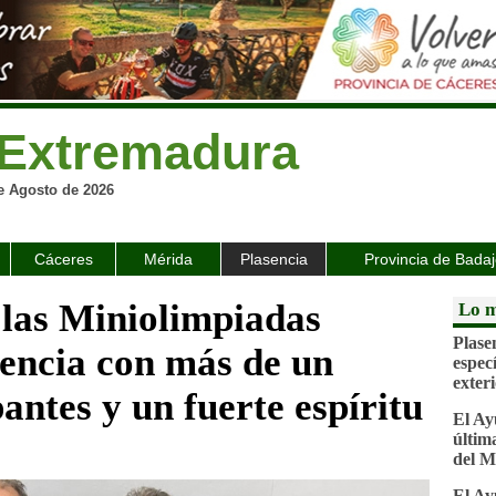
Extremadura
e Agosto de 2026
Cáceres
Mérida
Plasencia
Provincia de Bada
 las Miniolimpiadas
Lo m
Plase
sencia con más de un
espec
exter
pantes y un fuerte espíritu
El Ay
última
del M
El Ay