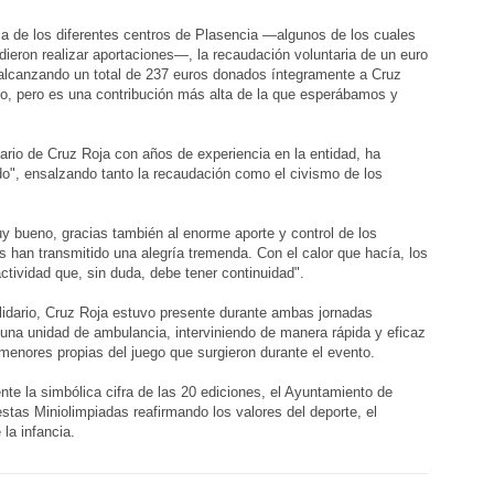
ca de los diferentes centros de Plasencia —algunos de los cuales
ieron realizar aportaciones—, la recaudación voluntaria de un euro
, alcanzando un total de 237 euros donados íntegramente a Cruz
o, pero es una contribución más alta de la que esperábamos y
ario de Cruz Roja con años de experiencia en la entidad, ha
do", ensalzando tanto la recaudación como el civismo de los
y bueno, gracias también al enorme aporte y control de los
 han transmitido una alegría tremenda. Con el calor que hacía, los
ctividad que, sin duda, debe tener continuidad".
olidario, Cruz Roja estuvo presente durante ambas jornadas
 una unidad de ambulancia, interviniendo de manera rápida y eficaz
 menores propias del juego que surgieron durante el evento.
te la simbólica cifra de las 20 ediciones, el Ayuntamiento de
stas Miniolimpiadas reafirmando los valores del deporte, el
la infancia.