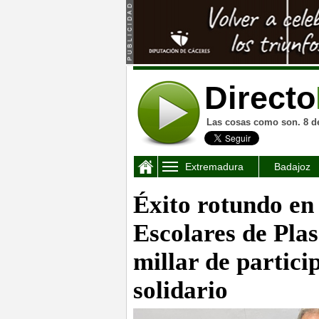
Directo
Las cosas como son. 8 d
Extremadura
Badajoz
Éxito rotundo en
Escolares de Pla
millar de partici
solidario