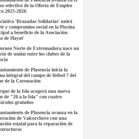
so selectivo de la Oferta de Empleo
co 2025-2026
iciativa 'Brazadas Solidarias' unirá
te y compromiso social en la Piscina
ipal a beneficio de la Asociación
la de Hayat'
Torneo Norte de Extremadura nace un
cto de unión entre los clubes de la
ncia
untamiento de Plasencia inicia la
ma integral del campo de fútbol 7 del
e de la Coronación
rque de la Isla acogerá una nueva
ón de "20 a la Isla" con cuatro
táculos gratuitos
untamiento de Plasencia avanza en la
eración de Valcorchero con una
nción estatal para la reparación de
estructuras