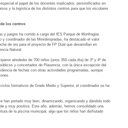
 especial el papel de los docentes implicados, personificados en
sos y la logística de los distintos centros para que los escolares
 de los centros
as y juegos ha corrido a cargo del IES Parque de Monfragüe.
uto y coordinador de las Miniolimpiadas, ha destacado el valor
oche de oro para el proyecto de FP Dual que desarrollan en
encia Natural.
ciparon alrededor de 700 niños (unos 350 cada día) de 3º y 4º de
públicos y concertados de Plasencia, con la única excepción del
ncidencia de fechas con otras actividades programadas, aunque
ciones.
ciclos formativos de Grado Medio y Superior, el coordinador se ha
se han portado muy bien, dinamizando, organizando y dándolo todo
eíble y muy positiva. Este año, además, hemos consolidado una
tura de la piscina municipal, algo que los niños han disfrutado