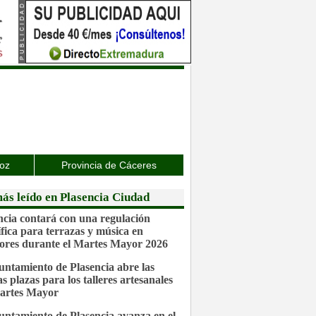
joz
Provincia de Cáceres
ás leído en Plasencia Ciudad
ncia contará con una regulación
ífica para terrazas y música en
iores durante el Martes Mayor 2026
untamiento de Plasencia abre las
s plazas para los talleres artesanales
artes Mayor
untamiento de Plasencia avanza en el