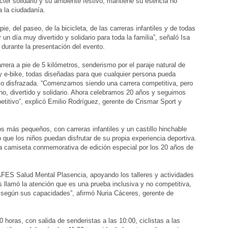
cter solidario y su ambiente festivo, mantiene su esencia no
a la ciudadanía.
pie, del paseo, de la bicicleta, de las carreras infantiles y de todas
n día muy divertido y solidario para toda la familia”, señaló Isa
durante la presentación del evento.
rera a pie de 5 kilómetros, senderismo por el paraje natural de
 y e-bike, todas diseñadas para que cualquier persona pueda
uso disfrazada. “Comenzamos siendo una carrera competitiva, pero
o, divertido y solidario. Ahora celebramos 20 años y seguimos
titivo”, explicó Emilio Rodríguez, gerente de Crismar Sport y
os más pequeños, con carreras infantiles y un castillo hinchable
e los niños puedan disfrutar de su propia experiencia deportiva.
na camiseta conmemorativa de edición especial por los 20 años de
AFES Salud Mental Plasencia, apoyando los talleres y actividades
s llamó la atención que es una prueba inclusiva y no competitiva,
r según sus capacidades”, afirmó Nuria Cáceres, gerente de
 horas, con salida de senderistas a las 10:00, ciclistas a las