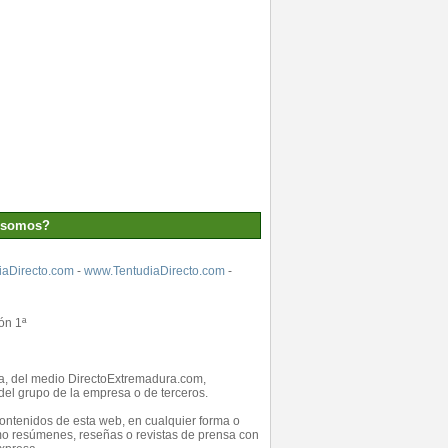
 somos?
aDirecto.com
-
www.TentudiaDirecto.com
-
ón 1ª
ada, del medio DirectoExtremadura.com,
el grupo de la empresa o de terceros.
 contenidos de esta web, en cualquier forma o
como resúmenes, reseñas o revistas de prensa con