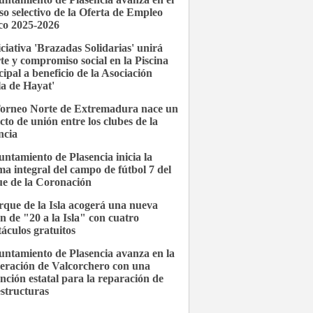
so selectivo de la Oferta de Empleo
co 2025-2026
iciativa 'Brazadas Solidarias' unirá
te y compromiso social en la Piscina
ipal a beneficio de la Asociación
la de Hayat'
Torneo Norte de Extremadura nace un
cto de unión entre los clubes de la
ncia
untamiento de Plasencia inicia la
ma integral del campo de fútbol 7 del
e de la Coronación
rque de la Isla acogerá una nueva
ón de "20 a la Isla" con cuatro
táculos gratuitos
untamiento de Plasencia avanza en la
eración de Valcorchero con una
nción estatal para la reparación de
estructuras