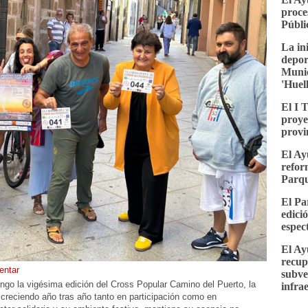
proce
Públi
La in
depor
Munic
'Huel
El I 
proye
provi
El Ay
refor
Parqu
El Pa
edici
espec
El Ay
recup
ntar
subve
ngo la vigésima edición del Cross Popular Camino del Puerto, la
infra
 creciendo año tras año tanto en participación como en