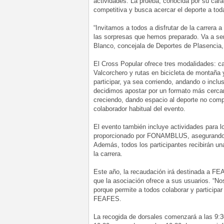
actividades. La prueba, conocida por su cará
competitiva y busca acercar el deporte a tod
“Invitamos a todos a disfrutar de la carrera a 
las sorpresas que hemos preparado. Va a ser u
Blanco, concejala de Deportes de Plasencia, 
El Cross Popular ofrece tres modalidades: car
Valcorchero y rutas en bicicleta de montaña
participar, ya sea corriendo, andando o incl
decidimos apostar por un formato más cercan
creciendo, dando espacio al deporte no compe
colaborador habitual del evento.
El evento también incluye actividades para l
proporcionado por FONAMBLUS, asegurando qu
Además, todos los participantes recibirán u
la carrera.
Este año, la recaudación irá destinada a FE
que la asociación ofrece a sus usuarios. “No
porque permite a todos colaborar y participa
FEAFES.
La recogida de dorsales comenzará a las 9:30