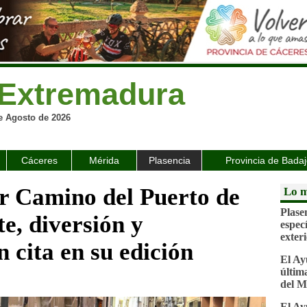
Extremadura
e Agosto de 2026
Cáceres
Mérida
Plasencia
Provincia de Bada
r Camino del Puerto de
Lo m
Plase
e, diversión y
espec
exter
n cita en su edición
El Ay
última
del M
El Ay