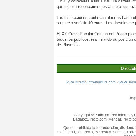
10:20 y corredores a las 10:30. La carrera in
que incluirá reconocimientos al mejor disfraz
Las inscripciones continúan abiertas hasta el
su precio será de 10 euros. Los dorsales se 
El XX Cross Popular Camino del Puerto prome
todos los públicos, reafirmando su posición
de Plasencia.
Directo
www.DirectoExtremadura.com
-
www.Badaj
Regi
Copyright © Portal en Red Internet y 
BadajozDirecto.com, MeridaDirecto.co
Queda prohibida la reproducción, distribució
modalidad, sin previa, expresa y escrita autori