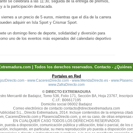
fantil se celebrará a las 11:30, seguida de la entrega de premios,
 y a la participación destacada.
 viernes a un precio de 5 euros, mientras que el día de la carrera
pueden adquirir en Isla Sport y Crismar Sport.
te un domingo lleno de deporte, solidaridad y diversión para
 como uno de los eventos más esperados del calendario deportivo
Extremadura.com | Todos los derechos reservados.
Contacto
-
¿Quiénes
Portales en Red
ozDirecto.com
-
www.CaceresDirecto.com
-
www.MeridaDirecto.es
-
www.Plasenci
www.ZafraDirecto.com
© DIRECTO EXTREMADURA
stro Mercantil de Badajoz, Tomo 536, Folio 171, Sección BA, Hoja 23767, Inscripci
C.I.F.: B06617195
Domicilio social 06002 Badajoz
Correo electrónico de contacto contacto@directoextremadura.com
Publicidad S.L., Directo Extremadura, 2014. Incluye contenidos de la empresa cit
m, CaceresDirecto.com y PlasenciaDirecto.com, y, en su caso, de otras empresas d
EN CUALQUIER CASO TODOS LOS DERECHOS RESERVADOS:
n, puesta a disposición, comunicación pública y utilización, total o parcial, de los
zación, incluyendo, en particular, su mera reproducción y/o puesta a disposición 