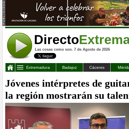
Directo
Extrem
Las cosas como son. 7 de Agosto de 2026
Extremadura
Badajoz
Cáceres
Mérid
Jóvenes intérpretes de guita
la región mostrarán su tale