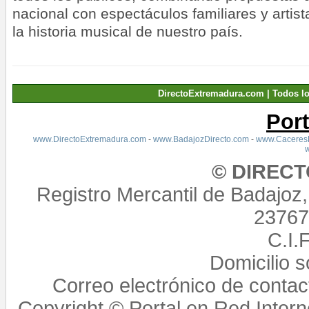
nacional con espectáculos familiares y artis
la historia musical de nuestro país.
DirectoExtremadura.com | Todos l
Por
www.DirectoExtremadura.com
-
www.BadajozDirecto.com
-
www.CaceresD
© DIREC
Registro Mercantil de Badajoz
23767,
C.I.
Domicilio 
Correo electrónico de conta
Copyright © Portal en Red Intern