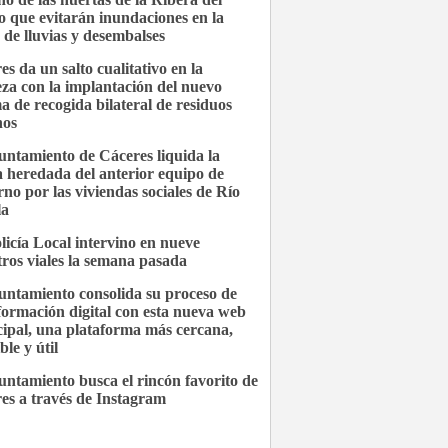
 que evitarán inundaciones en la
 de lluvias y desembalses
es da un salto cualitativo en la
eza con la implantación del nuevo
ma de recogida bilateral de residuos
nos
untamiento de Cáceres liquida la
 heredada del anterior equipo de
rno por las viviendas sociales de Río
la
licía Local intervino en nueve
stros viales la semana pasada
untamiento consolida su proceso de
formación digital con esta nueva web
ipal, una plataforma más cercana,
ble y útil
untamiento busca el rincón favorito de
es a través de Instagram