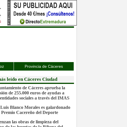
joz
Provincia de Cáceres
ás leído en Cáceres Ciudad
untamiento de Cáceres aprueba la
sión de 255.000 euros de ayudas a
 entidades sociales a través del IMAS
 Luis Blanco Morales es galardonado
l Premio Cacereño del Deporte
nzan las obras de limpieza del
no de las huertas de la Ribera del