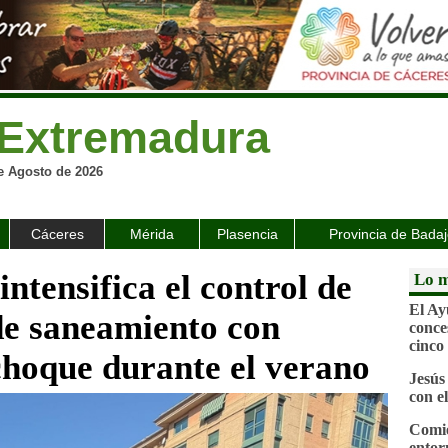
Extremadura
e Agosto de 2026
Cáceres
Mérida
Plasencia
Provincia de Bada
ntensifica el control de
Lo m
El Ay
 de saneamiento con
conce
cinco
choque durante el verano
Jesús
con e
Comie
entor