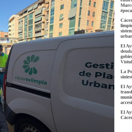
Marco
época
Cácer
limpi
siste
urba
El Ay
deuda
gobie
Vístu
La Po
sinie
El Ay
trans
munic
accesi
El Ay
Cácer